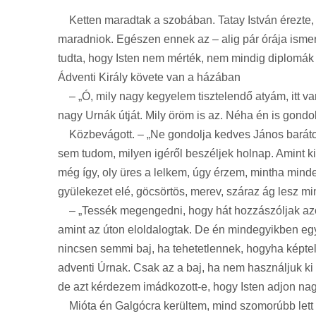
Ketten maradtak a szobában. Tatay István érezte, h
maradniok. Egészen ennek az – alig pár órája ismert
tudta, hogy Isten nem mérték, nem mindig diplomák s
Ádventi Király követe van a házában
– „Ó, mily nagy kegyelem tisztelendő atyám, itt van
nagy Urnák útját. Mily öröm is az. Néha én is gondolt
Közbevágott. – „Ne gondolja kedves János barátom.
sem tudom, milyen igéről beszéljek holnap. Amint 
még így, oly üres a lelkem, úgy érzem, mintha minde
gyülekezet elé, göcsörtös, merev, száraz ág lesz 
– „Tessék megengedni, hogy hát hozzászóljak azonké
amint az úton eloldalogtak. De én mindegyikben egy
nincsen semmi baj, ha tehetetlennek, hogyha képte
adventi Úrnak. Csak az a baj, ha nem használjuk ki
de azt kérdezem imádkozott-e, hogy Isten adjon na
Mióta én Galgócra kerültem, mind szomorúbb lett ot