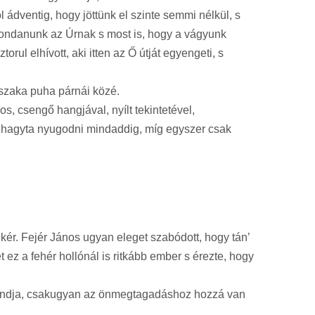
 ádventig, hogy jöttünk el szinte semmi nélkül, s
t mondanunk az Úrnak s most is, hogy a vágyunk
rul elhívott, aki itten az Ő útját egyengeti, s
jszaka puha párnái közé.
, csengő hangjával, nyílt tekintetével,
em hagyta nyugodni mindaddig, míg egyszer csak
ér. Fejér János ugyan eleget szabódott, hogy tán’
 ez a fehér hollónál is ritkább ember s érezte, hogy
mondja, csakugyan az önmegtagadáshoz hozzá van