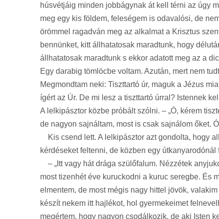
húsvétjáig minden jobbágynak át kell térni az úgy mon
meg egy kis földem, feleségem is odavalósi, de n
örömmel ragadván meg az alkalmat a Krisztus szenv
bennünket, kitt állhatatosak maradtunk, hogy délut
állhatatosak maradtunk s ekkor adatott meg az a di
Egy darabig tömlöcbe voltam. Azután, mert nem tudt
Megmondtam neki: Tiszttartó úr, maguk a Jézus mi
ígért az Úr. De mi lesz a tiszttartó úrral? Istennek
A lelkipásztor közbe próbált szólni. – „Ó, kérem t
de nagyon sajnáltam, most is csak sajnálom őket. Ó
Kis csend lett. A lelkipásztor azt gondolta, hogy 
kérdéseket feltenni, de közben egy útkanyarodónál fe
– „Itt vagy hát drága szülőfalum. Nézzétek anyjuk
most tizenhét éve kuruckodni a kuruc seregbe. És m
elmentem, de most mégis nagy hittel jövök, valakim
készít nekem itt hajlékot, hol gyermekeimet felnev
megértem, hogy nagyon csodálkozik, de aki Isten kezé