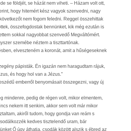
de se földjét, se házát nem viheti. – Házam volt ott,
rint, hogy hitemért kész vagyok szenvedni, nagy
következőt nem fogom feledni. Reggel összehittak
öttek, összefogdostak bennünket, kik még ezután is
érettem sokkal nagyobbat szenvedő Megváltómért.
gyszer szemébe néztem a tiszttartónak.
ésben, elveszteném a koronát, amit a hűségeseknek
 Szegény pápisták. Én igazán nem haragudtam rájuk,
zus, és hogy hol van a Jézus.”
 beszédű emberről benyomásait összegezni, vagy új
g mindenre, pedig de régen volt, mikor elmentem,
ncs nekem itt senkim, akkor sem volt már mikor
ztaltam, akiről tudom, hogy gondja van reám s
 csodálkozzék kedves tisztelendő uram, bár
tünket Ő úgy áthatja, csodák között alszik s ébred az