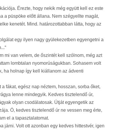
ciója. Érezte, hogy nekik még együtt kell ez este
ha a püspöke előtt állana. Nem szégyellte magát,
lke kenetét. Mind. határozottabban látta, hogy az
szolgálat egy ilyen nagy gyülekezetben egyengetni a
...“
 mi van velem, de őszintét kell szólnom, még azt
t láttam lombtalan nyomorúságukban. Sohasem volt
, ha holnap így kell kiállanom az ádventi
 a fákat, egész nap néztem, hosszan, sorba őket,
vágya lenne mindegyik. Kedves tisztelendő úr,
ágyak olyan csodálatosak. Útját egyengetik az
ája. Ó, kedves tisztelendő úr ne vessen meg érte,
m el a tapasztalatomat.
árni. Volt ott azonban egy kedves hittestvér, igen