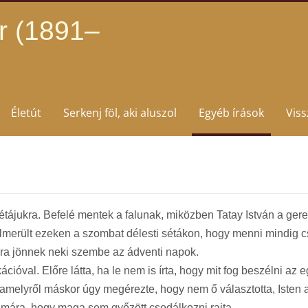
r (1891–
Életút
Serkenj föl, aki aluszol
Egyéb írások
Vis
tájukra. Befelé mentek a falunak, miközben Tatay István a geresd
lmerült ezeken a szombat délesti sétákon, hogy menni mindig cs
ára jönnek neki szembe az ádventi napok.
ióval. Előre látta, ha le nem is írta, hogy mit fog beszélni az
, amelyről máskor úgy megérezte, hogy nem ő választotta, Isten 
mára, hogy maga sem győzött csodálkozni rajta.