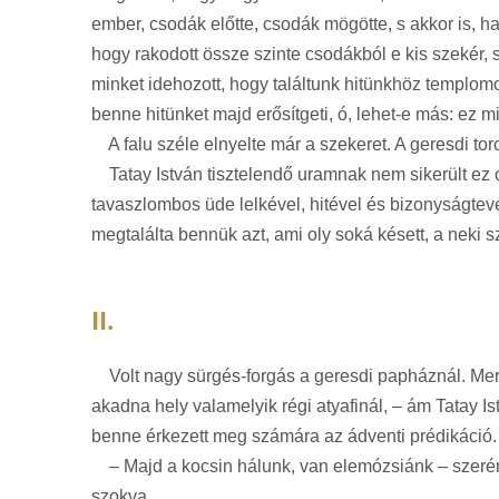
ember, csodák előtte, csodák mögötte, s akkor is, h
hogy rakodott össze szinte csodákból e kis szekér, 
minket idehozott, hogy találtunk hitünkhöz templomot 
benne hitünket majd erősítgeti, ó, lehet-e más: ez 
A falu széle elnyelte már a szekeret. A geresdi tor
Tatay István tisztelendő uramnak nem sikerült ez o
tavaszlombos üde lelkével, hitével és bizonyságtev
megtalálta bennük azt, ami oly soká késett, a neki s
II.
Volt nagy sürgés-forgás a geresdi papháznál. Mert 
akadna hely valamelyik régi atyafinál, – ám Tatay I
benne érkezett meg számára az ádventi prédikáció.
– Majd a kocsin hálunk, van elemózsiánk – szerén
szokva.