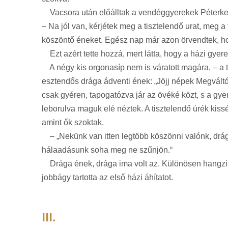
Vacsora után előálltak a vendéggyerekek Péterke, 
– Na jól van, kérjétek meg a tisztelendő urat, meg a
köszöntő éneket. Egész nap már azon örvendtek, ho
Ezt azért tette hozzá, mert látta, hogy a házi gyer
A négy kis orgonasíp nem is váratott magára, – a ti
esztendős drága ádventi ének: „Jöjj népek Megváltój
csak gyéren, tapogatózva jár az övéké közt, s a g
leborulva maguk elé néztek. A tisztelendő úrék kiss
amint ők szoktak.
– „Nekünk van itten legtöbb köszönni valónk, drága
hálaadásunk soha meg ne szűnjön.“
Drága ének, drága ima volt az. Különösen hangzik, 
jobbágy tartotta az első házi áhítatot.
III.