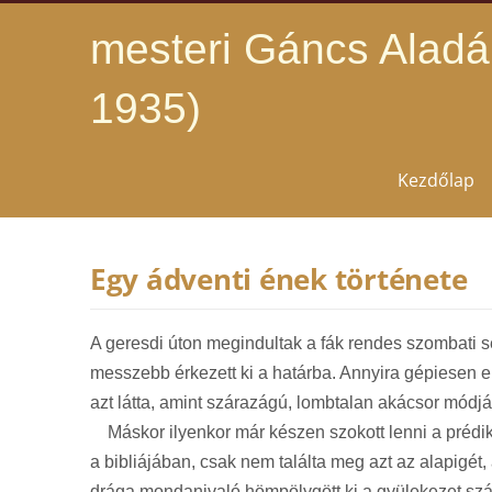
mesteri Gáncs Aladá
1935)
Kezdőlap
Egy ádventi ének története
A geresdi úton megindultak a fák rendes szombati sé
messzebb érkezett ki a határba. Annyira gépiesen e
azt látta, amint szárazágú, lombtalan akácsor módj
Máskor ilyenkor már készen szokott lenni a prédikác
a bibliájában, csak nem találta meg azt az alapigét
drága mondanivaló hömpölygött ki a gyülekezet szá