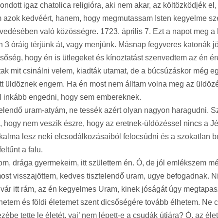
dott igaz chatolica religióra, aki nem akar, az költözködjék el, 
em azok kedvéért, hanem, hogy megmutassam Isten kegyelme sze
edésében való közösségre. 1723. április 7. Ezt a napot meg a 
án 3 óráig térjünk át, vagy menjünk. Másnap fegyveres katonák j
csőség, hogy én is ütlegeket és kínoztatást szenvedtem az én 
ak mit csinálni velem, kiadták utamat, de a búcsúzáskor még e
att üldöznek engem. Ha én most nem álltam volna meg az üldöz
 kell inkább engedni, hogy sem embereknek.
isztelendő uram-atyám, ne tessék azért olyan nagyon haragudni.
, hogy nem veszik észre, hogy az eretnek-üldözéssel nincs a Jé
alkalma lesz neki elcsodálkozásaiból felocsúdni és a szokatlan
ltűnt a falu.
om, drága gyermekeim, itt születtem én. Ó, de jól emlékszem mé
ost visszajöttem, kedves tisztelendő uram, ugye befogadnak. Ni
 vár itt rám, az én kegyelmes Uram, kinek jóságát úgy megtapas
elhetem és földi életemet szent dicsőségére tovább élhetem. Ne
be tette le életét, vaj’ nem lépett-e a csudák útjára? Ó, az éle