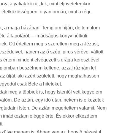
rva atyafiak közül, kik, mint eljövetelemkor
 életközösségben, olyanformán, mint a régi,
tunk, a maga házában. Templom híján, de templom
féle állapotáról, – imádságos könyv nélküli
nnek. Ott értettem meg s szerettem meg a Jézust,
szédeivel, hanem az ő szép, piros vérével váltott
 értem mindent elvégezett s drága keresztjével
mplomban beszélnem kellene, azzal ráznám fel
z útját, aki azért született, hogy meghalhasson
egyedül csak Bele a hiteteket.
ak meg a többiek is, hogy Istentől vett kegyelem
valóm. De aztán, egy idő után, nekem is elkezdtek
egtudatni Isten. De aztán megértettem valamit. Nem
em imádkoztam eléggé érte. És ekkor elkezdtem
t.
készülve magam is. Abban van az, hogy ő házastul