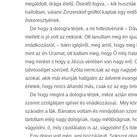
megáldott, drága életű. Őseitől fogva, – kik huszitá
hallottam, valami Zinzendorf gróftól kaptak egy er
őskeresztyének.
De hogy a dologra térjek, a mi hittestvérünk – Dáv
mellett is jó volt az nekünk. Ott tanultam meg én ig
imádkozásról, – Isten igéjéről, meg arról, hogy meg 
mint az én Uramat, ott tudtam meg, hogy Ő mily hat
meg minket s hogy a Jézus vérében van nagy erő. O
üdvösséget szerzett. Azóta nemcsak az egy nagypé
azokat, akik már elunják hallgatni az ádventi evang
értetek, hogy nincs állandó más, csak ez az egy örö
De hogy megint a dologra térjek, mikor aztán elmen
szerint szolgáljam igével és imádkozással. Mily kö
száradni a fák. Bánatos voltam és mindjobban szomo
tartottam elég nagy dolognak, nagy méltóságnak, h
vágyódni, ó, mily csodálatos is az, vágyódni! És Ist
Egy dolog volt még, ami hozzájárult. Sokszor olvast