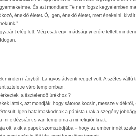
 gyermekeimre. És azt mondtam: Te nem fogsz kegyelemben mara
kozó, éneklő életet. Ó, igen, éneklő életet, mert énekelni, kivált
énekünk.”
gyaránt elég lett. Még csak egy imádságnyi erőre tellett minden
oldogan.
minden irányból. Langyos ádventi reggel volt. A széles vállú te
entiszteletre váró templomban.
érkeztek a tisztelendő úrékhoz ?
rekek látták, azt mondják, hogy sátoros kocsin, messze vidékrő
rtesült. Igen hatalmaskodnak a pápista urak a szegény jobbágyo
 a mi eklézsiánk s van temploma a mi religiónknak.
zdája ott lakik a papék szomszédjába – hogy az ember innét szak