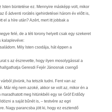
 Isten büntetése ez. Mennyire másképp volt, mikor
z ő ádventi rorátés igehirdetései három év előtt is,
 el a híre után? Azért, mert itt jobbak a
gye felé, de a téti torony helyett csak egy szekeret
s kalaplevéve:
aládom. Mily Isten csodája, hát éppen a
rat s az észrevette, hogy ilyen mosolygással a
gy hallgathatja Geresdi Fejér Jánosnak csengő
árból jövünk, ha tetszik tudni. Fent van az
. Már rég nem azoké, akkor se volt az, mikor én a
 maradhatott meg hitünkbéli egy se Gróf Erdődy
özni a saját bűnét is, – testvére az egri
re. Nagy parancsba jött ki, hogy ez esztendő