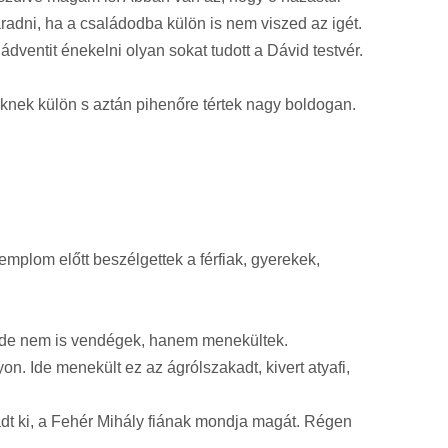
dni, ha a családodba külön is nem viszed az igét.
 ádventit énekelni olyan sokat tudott a Dávid testvér.
iknek külön s aztán pihenőre tértek nagy boldogan.
mplom előtt beszélgettek a férfiak, gyerekek,
l, de nem is vendégek, hanem menekültek.
n. Ide menekült ez az ágrólszakadt, kivert atyafi,
adt ki, a Fehér Mihály fiának mondja magát. Régen