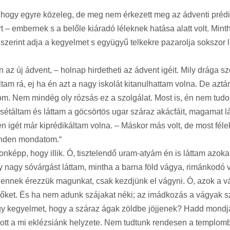
ogy egyre közeleg, de meg nem érkezett meg az ádventi prédiká
 – embernek s a belőle kiáradó léleknek hatása alatt volt. Mint
zerint adja a kegyelmet s együgyű telkekre pazarolja sokszor le
 az új ádvent, – holnap hirdetheti az ádvent igéit. Mily drága 
am rá, ej ha én azt a nagy iskolát kitanulhattam volna. De aztán
 Nem mindég oly rózsás ez a szolgálat. Most is, én nem tudom
kisétáltam és láttam a göcsörtös ugar száraz akácfáit, magama
n igét már kiprédikáltam volna. – Máskor más volt, de most félek
minden mondatom.“
pp, hogy illik. Ó, tisztelendő uram-atyám én is láttam azokat
 nagy sóvárgást láttam, mintha a barna föld vágya, rimánkodó 
lennek érezzük magunkat, csak kezdjünk el vágyni. Ó, azok a v
 őket. És ha nem adunk szájakat néki; az imádkozás a vágyak sz
gy kegyelmet, hogy a száraz ágak zöldbe jöjjenek? Hadd mondja
t a mi eklézsiánk helyzete. Nem tudtunk rendesen a templomba j