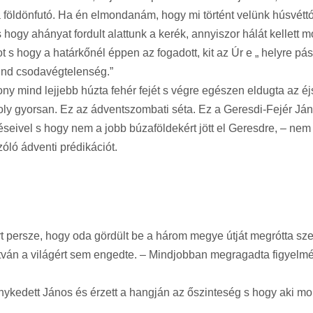
a földönfutó. Ha én elmondanám, hogy mi történt velünk húsvéttól
s hogy ahányat fordult alattunk a kerék, annyiszor hálát kellet
s hogy a határkőnél éppen az fogadott, kit az Úr e „ helyre pászto
mind csodavégtelenség.”
ony mind lejjebb húzta fehér fejét s végre egészen eldugta az é
ly gyorsan. Ez az ádventszombati séta. Ez a Geresdi-Fejér János
éseivel s hogy nem a jobb búzaföldekért jött el Geresdre, – n
zóló ádventi prédikációt.
persze, hogy oda gördült be a három megye útját megrótta szek
stván a világért sem engedte. – Mindjobban megragadta figyelmét
ykedett János és érzett a hangján az őszinteség s hogy aki 