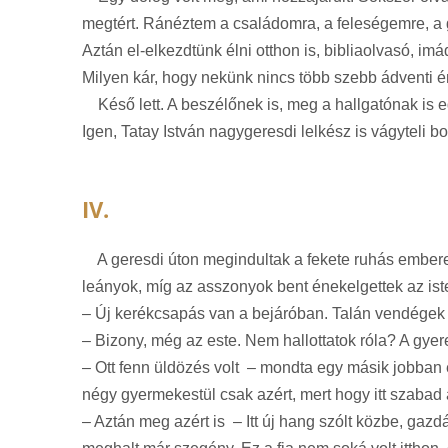
megtért. Ránéztem a családomra, a feleségemre, a
Aztán el-elkezdtünk élni otthon is, bibliaolvasó, imád
Milyen kár, hogy nekünk nincs több szebb ádventi 
Késő lett. A beszélőnek is, meg a hallgatónak is e
Igen, Tatay István nagygeresdi lelkész is vágyteli b
IV.
A geresdi úton megindultak a fekete ruhás emberek 
leányok, míg az asszonyok bent énekelgettek az ist
– Új kerékcsapás van a bejáróban. Talán vendégek 
– Bizony, még az este. Nem hallottatok róla? A gye
– Ott fenn üldözés volt – mondta egy másik jobban é
négy gyermekestül csak azért, mert hogy itt szabad
– Aztán meg azért is – Itt új hang szólt közbe, ga