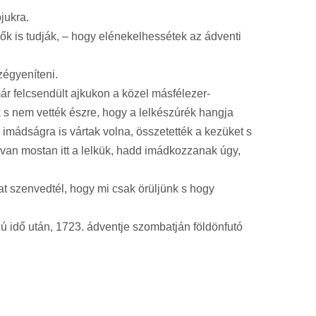
jukra.
n ők is tudják, – hogy elénekelhessétek az ádventi
zégyeníteni.
ár felcsendült ajkukon a közel másfélezer-
k s nem vették észre, hogy a lelkészúrék hangja
mádságra is vártak volna, összetették a kezüket s
 van mostan itt a lelkük, hadd imádkozzanak úgy,
at szenvedtél, hogy mi csak örüljünk s hogy
ú idő után, 1723. ádventje szombatján földönfutó