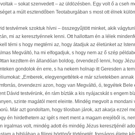
k voltak – sokat szenvedett – az üldözésben. Egy volt ő a cseh mo
dőséget a múlt esztendőben Teotaburgában s most ott élnek külön
id testvérnek szoktuk hívni – összegyűjtött minket, akik vágy
azán, mi az keresztyénnek lenni. Ott hallottam én a lélek minden
kell térni s hogy megtérni az, hogy átadjuk az életünket az Iste
almas Megváltó, ha mi elfogadjuk, s hogy nem az ő szép példabe
ttan kezdtem én állandóan boldog, örvendező lenni, hogy Jézus
nteken gondolok én erre, s ha nekem holnap itt Geresden a te
éliumokat: „Emberek, elegyengettétek-e már szívetekben annak a
mforrás, örvendezni azon, hogy van Megváltó, ó, tegyétek Bele 
t Dávid testvérünk, én rám bízták a kis nyájacskát s engem bízt
nnyen, szinte magától ment eleinte. Mindég megvolt a mondani 
rú. Már azt gondoltam, hogy tilosban járok, azt akarja ezzel m
ogy én hirdethetem az igét s mert ment a magam erejéből is, n
en irgalmas volt, mindég adott és mindég Jézus keresztjénél adot
am a bibliában a filippi börtönőr történetét, fogságos életre 