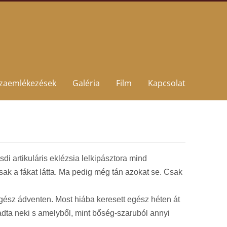
szaemlékezések
Galéria
Film
Kapcsolat
i artikuláris eklézsia lelkipásztora mind
ak a fákat látta. Ma pedig még tán azokat se. Csak
 egész ádventen. Most hiába keresett egész héten át
adta neki s amelyből, mint bőség-szaruból annyi