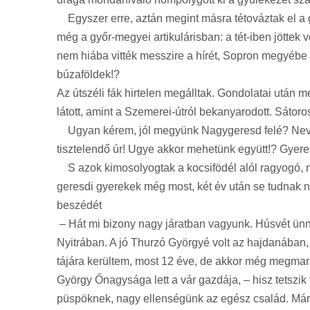
Egyszer erre, aztán megint másra tétováztak el a 
még a győr-megyei artikulárisban: a tét-iben jöttek 
nem hiába vitték messzire a hírét, Sopron megyébe is,
búzaföldek!?
Az útszéli fák hirtelen megálltak. Gondolatai után m
látott, amint a Szemerei-útról bekanyarodott. Sátor
Ugyan kérem, jól megyünk Nagygeresd felé? Nevem 
tisztelendő úr! Ugye akkor mehetünk együtt!? Gyer
S azok kimosolyogtak a kocsifödél alól ragyogó, ny
geresdi gyerekek még most, két év után se tudnak néz
beszédét
– Hát mi bizony nagy járatban vagyunk. Húsvét ünnep
Nyitrában. A jó Thurzó Györgyé volt az hajdanában,
tájára kerültem, most 12 éve, de akkor még megma
György Őnagysága lett a vár gazdája, – hisz tetszik 
püspöknek, nagy ellenségünk az egész család. Már ré