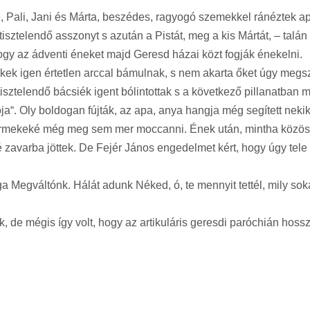
Pali, Jani és Márta, beszédes, ragyogó szemekkel ránéztek ap
 tisztelendő asszonyt s azután a Pistát, meg a kis Mártát, – talá
gy az ádventi éneket majd Geresd házai közt fogják énekelni.
ekek igen értetlen arccal bámulnak, s nem akarta őket úgy megs
sztelendő bácsiék igent bólintottak s a következő pillanatban m
a“. Oly boldogan fújták, az apa, anya hangja még segített neki
yermekeké még meg sem mer moccanni. Ének után, mintha közös i
é zavarba jöttek. De Fejér János engedelmet kért, hogy úgy tele
 Megváltónk. Hálát adunk Néked, ó, te mennyit tettél, mily sok
de mégis így volt, hogy az artikuláris geresdi paróchián hossz