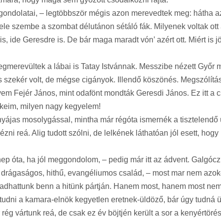
gondolatai, – legtöbbször mégis azon merevedtek meg: hátha az
vele szembe a szombat délutánon sétáló fák. Milyenek voltak ott a
 ide Geresdre is. De bár maga maradt vón’ azért ott. Miért is jött
egmerevültek a lábai is Tatay Istvánnak. Messzibe nézett Győr me
os szekér volt, de mégse cigányok. Illendő köszönés. Megszólítá
Fejér János, mint odafönt mondták Geresdi János. Ez itt a cs
ekeim, milyen nagy kegyelem!
ájas mosolygással, mintha már régóta ismernék a tisztelendő u
ni reá. Alig tudott szólni, de lelkének láthatóan jól esett, ho
 óta, ha jól meggondolom, – pedig már itt az ádvent. Galgócz v
 drágaságos, hithű, evangéliumos család, – most mar nem azoké
radhattunk benn a hitünk pártján. Hanem most, hanem most nem
tudni a kamara-elnök kegyetlen eretnek-üldöző, bár úgy tudná üld
g vártunk reá, de csak ez év böjtjén került a sor a kenyértörés