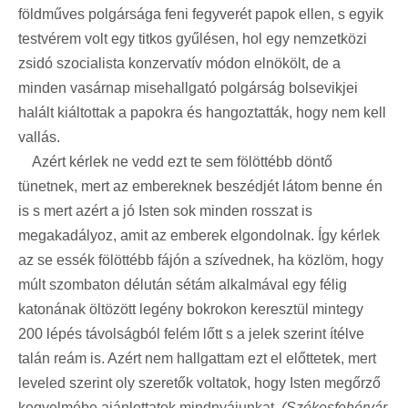
földműves polgársága feni fegyverét papok ellen, s egyik
testvérem volt egy titkos gyűlésen, hol egy nemzetközi
zsidó szocialista konzervatív módon elnökölt, de a
minden vasárnap misehallgató polgárság bolsevikjei
halált kiáltottak a papokra és hangoztatták, hogy nem kell
vallás.
Azért kérlek ne vedd ezt te sem fölöttébb döntő
tünetnek, mert az embereknek beszédjét látom benne én
is s mert azért a jó Isten sok minden rosszat is
megakadályoz, amit az emberek elgondolnak. Így kérlek
az se essék fölöttébb fájón a szívednek, ha közlöm, hogy
múlt szombaton délután sétám alkalmával egy félig
katonának öltözött legény bokrokon keresztül mintegy
200 lépés távolságból felém lőtt s a jelek szerint ítélve
talán reám is. Azért nem hallgattam ezt el előttetek, mert
leveled szerint oly szeretők voltatok, hogy Isten megőrző
kegyelmébe ajánlottatok mindnyájunkat.
(Székesfehérvár,