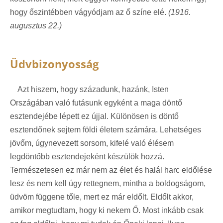
hogy őszintébben vágyódjam az ő színe elé.
(1916.
augusztus 22.)
Üdvbizonyosság
Azt hiszem, hogy századunk, hazánk, Isten
Országában való futásunk egyként a maga döntő
esztendejébe lépett ez újjal. Különösen is döntő
esztendőnek sejtem földi életem számára. Lehetséges
jövőm, úgynevezett sorsom, kifelé való élésem
legdöntőbb esztendejeként készülök hozzá.
Természetesen ez már nem az élet és halál harc eldőlése
lesz és nem kell úgy rettegnem, mintha a boldogságom,
üdvöm függene tőle, mert ez már eldőlt. Eldőlt akkor,
amikor megtudtam, hogy ki nekem Ő. Most inkább csak