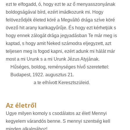
ezt te elfogadd, ó, hogy ezt te az ő menyasszonyának
boldogságával bírd, ezért imádkozunk mi. Hogy
felöveződjék életed köré a Megváltó drága szíve köré
övező hit arany karikagyűrűje. És hogy ezt kérhetjük s
hogy ennek zálogát drága jegyadásban Te már meg is
kaptad, s hogy amit Neked számodra eljegyzett, azt
teljesen meg is fogod kapni, ezért adunk mi hálát már
most a mi Urunk s a mi Urunk Jézus Atyjának.
Hűséges, boldog, reménységes hívő szeretettel:
Budapest, 1922. augusztus 21.
a te elhívott Keresztszüleid.
Az életről
Ugye milyen komoly s csodálatos az élet! Mennyi
kegyelem várandós benne. S mennyi szentség kell
minden alkalmához!