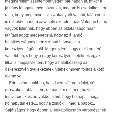
megmérettem szeptember végén pár napon át, mikor a
járvány látogatta meg házunkat, magam is csodálkoztam
rajta, hogy még mindig visszakanyarít valami, talán nem
is e »föld«, hanem ez »élet« szerelméhez. Valóban hálás
vagyok Istennek, hogy ebben az oktalanságomban
tanítást adott; megértettem, hogy az állandó
halálkészségnek nem szabad hiányozni a
keresztyénségünkből. Megéreztem, hogy mekkora erő
van ebben, s hogy a nagy keresztyén életeknek egyik
titka, s megszívleltem, hogy a halálkészség az
őskeresztyén gyülekezetek hitének milyen fontos alkotó
eleme volt.
Eddig városunkban, hála Isten, vér nem folyt, sőt
erőszakos rablás sem, de párszor már meghozták
testvéreim kaszárnyákból a hírt, hogy holnap..., hogy
holnapután este..., hogy a zsidók..., meg a papok...
Sajátságos, hogy éppen a legkatolikusabb városrésznek