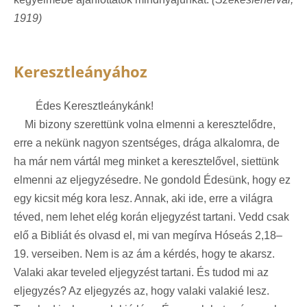
1919)
Keresztleányához
Édes Keresztleánykánk!
Mi bizony szerettünk volna elmenni a keresztelődre,
erre a nekünk nagyon szentséges, drága alkalomra, de
ha már nem vártál meg minket a keresztelővel, siettünk
elmenni az eljegyzésedre. Ne gondold Édesünk, hogy ez
egy kicsit még kora lesz. Annak, aki ide, erre a világra
téved, nem lehet elég korán eljegyzést tartani. Vedd csak
elő a Bibliát és olvasd el, mi van megírva Hóseás 2,18–
19. verseiben. Nem is az ám a kérdés, hogy te akarsz.
Valaki akar teveled eljegyzést tartani. És tudod mi az
eljegyzés? Az eljegyzés az, hogy valaki valakié lesz.