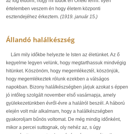
az fog eldőlni, hogy mi tudok én Őneki lenni. Ilyen
értelemben veszem én hogy életem központi
esztendejéhez érkeztem.
(1919. január 15.)
Állandó halálkészség
Lám mily időkbe helyezte le Isten az életünket. Az ő
kegyelme legyen velünk, hogy megtarthassuk mindvégig
hitünket. Köszönöm, hogy megemlékeztél, köszönjük,
hogy megemlékeztek rólunk ezekben a válságos
napokban. Bizony halálkészségben járjuk azokat s éppen
jó intőleg szolgált november első vasárnapja, amely
gyülekezetünkben évről-évre a halálról beszél. A háború
elején volt már alkalmam, hogy a halálkészségben
gyakoroljam bűnös voltomat. De még mindig időnként,
mikor a percei suttognak, oly nehéz az, s úgy