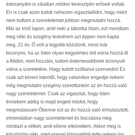
édesanyám is váratlan módon keresztyén erősek voltak.
Én is csak azon tudok nehezen vigasztalódni, hogy miért
nem tudtam a szeretetemet jobban megmutatni hozzá.
Már az első lapon, amit neki a táborba írtam, ezt mondtam
meg néki és szegény testvérem azt éppen nem kapta
meg. 21 év. Ő volt a legjobb közülünk, most már
bizonyos, ha az Isten olyan kegyelmes lett volna hozzá itt
a földön, mint hozzám, tudom érdemesebbnek bizonyult
volna a szeretetére. Hogy tudott szótlanul szenvedni! És
csak azt kérem Istentől, hogy valamikor engedje nekem
még megmutatni szegény szerettünkön az én hozzá való
nagy szeretetemet. Csak az vigasztal, hogy Isten
énnekem addig is majd enged módot, hogy
megmutassam Őbenne ezt az én hozzá való elmulasztott,
elmondatlan nagy szeretetemet és bocsássa meg
mindazt a vétket, amit ellene elkövettem. Akkor meg is
köszönöm néki, mert eggyel könnyebbé tette nekem így,