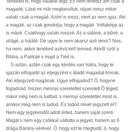
Teneked is, hogy valakié légy. És nem lehetsz ám csak a
magadé. Lásd mi már megtanultuk, olyan rossz mikor
valaki csak a magáé. Azért is rossz, mert az nem igaz. Aki
a magáé, az csak gondolja, hogy a magáé. Voltaképp az
is másé. Csakhogy valaki rosszé. Az a sátáné, a bűné, a
világé, a halálé. De ugye te nem akarsz azé lenni? Nos,
ha nem, akkor tenéked azévá kell lenned, Akiről szól a
Biblia, a Palikáé s majd a Tiéd is.
S aztán, aztán csak egy kérdés van hátra, hogy te
igazán elfogadd az eljegyzést s átadd magadat Annak,
Aki eljegyzett magának. Ugye elfogadod? Ó, hogyne
fogadnád, hiszen mennyi szeretettel szeretett Ő téged,
mikor még nem is tudtad, s mennyi szeretettel most is,
amikor még nem is tudod. És tudod mivel jegyzett el?
Nem egy jegykendőt adott érted, hanem saját szent-
Magát s nem egy csókkal váltotta a jegyet, hanem az ő
drága Bárány-vérével. Ó, hogy ezt te megtudd, ó, hogy