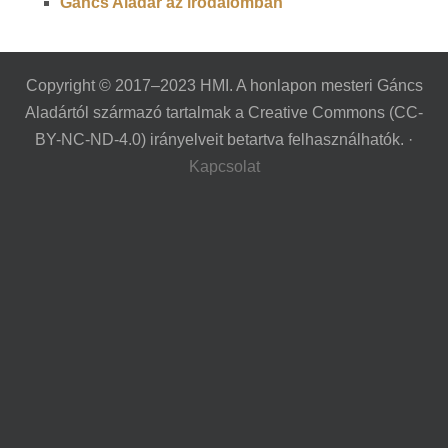
Gáncs Aladár az irodalomban
Copyright © 2017–2023 HMI. A honlapon mesteri Gáncs
Aladártól származó tartalmak a Creative Commons (CC-
BY-NC-ND-4.0) irányelveit betartva felhasználhatók. ·
Kapcsolat