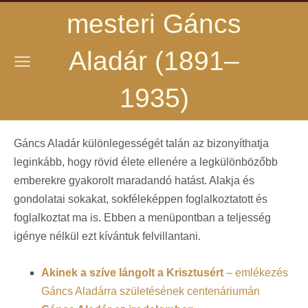
mesteri Gáncs
Aladár (1891–
1935)
Gáncs Aladár különlegességét talán az bizonyíthatja
leginkább, hogy rövid élete ellenére a legkülönbözőbb
emberekre gyakorolt maradandó hatást. Alakja és
gondolatai sokakat, sokféleképpen foglalkoztatott és
foglalkoztat ma is. Ebben a menüpontban a teljesség
igénye nélkül ezt kívántuk felvillantani.
Akinek a szíve lángolt a Krisztusért
– emlékezés
Gáncs Aladárra születésének centenáriumán