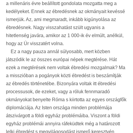
a millenáris évre beállított gondolata mozgatta meg a
kedélyeket. Ennek az ébredésnek az okmányait kevéssé
ismerjük. Az, ami megmaradt, inkább kigúnyolása az
ébredésnek. Nagy visszahatást szült ugyanis a
hitetlenség javára, amikor az 1 000-ik év elmúlt, anélkül,
hogy az Úr visszatért volna.
Ez a nagy pauza annál súlyosabb, mert közben
játszódik le az összes európai népek megtérése. Hát
ezek a megtérések nem voltak ébredési mozgalmak? Ma
a misszióban a pogányok közti ébredést is beszámítják
az ébredés történetébe. Bizonyára voltak itt ébredési
processusok, de ezeket, vagy a róluk fennmaradó
okmányokat benyelte Róma s kiirtotta az egyes országfők
diplomáciája. Az Isten országa minden problémája
átszivárgott a földi egyház problémáiba. Viszont a földi
egyház problémái annyira ráfeküdtek még a határozott
lelki ébredést s megvilágosodást ismerő keresztyén