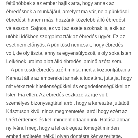
feltűnőbbek s az ember hajlik arra, hogy annak az
ébredésnek a munkájául, amelyet ma vár, ne a pünkösdi
ébredést, hanem más, hozzánk közelebb álló ébredést
válasszon. Sajnos, ez volt az esete azoknak is, akik az
utóbbi időkben szorgalmazták az ébredés ügyét. Ez az
eset nem előnyös. A pünkösd nemcsak, hogy ébredés
volt, de oly tiszta, annyira egyensúlyozott, s oly soká Isten
Lelkének uralma alatt álló ébredés, aminő azóta sem.
A pünkösdi ébredés azért minta, mert a központjában a
Kereszt áll s az embereket annak a tudatára, juttatja, hogy
mit vétkeztek hitetlenségükkel és engedetlenségükkel az
Isten Fia ellen. Az ébredés eszköze az ige volt:
személyes bizonyságtétel arról, hogy a keresztre juttatott
Krisztuson kívül nincs megmentetés, arról hogy ezért az
Úrért érdemes és kell mindent odaadnunk. Hatása abban
nyilvánul meg, hogy a lelkek egész tömegét minden
emberi erőltetés nélkül olyan döntésre kényszerítette,