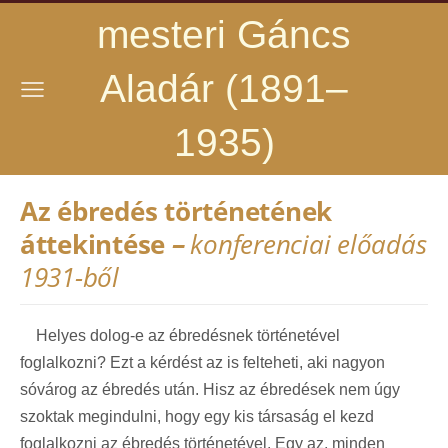
mesteri Gáncs
Aladár (1891–
1935)
Az ébredés történetének
áttekintése
–
konferenciai előadás
1931-ből
Helyes dolog-e az ébredésnek történetével
foglalkozni? Ezt a kérdést az is felteheti, aki nagyon
sóvárog az ébredés után. Hisz az ébredések nem úgy
szoktak megindulni, hogy egy kis társaság el kezd
foglalkozni az ébredés történetével. Egy az, minden