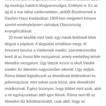
ág munkája hatott ki Magyarországra, Erdélyre is. Ez az
ág él a mai itáliai valdensekben, akiktől
Brucknernek
a
Rauhes Haus
kiadásában 1909-ben megjelent könyve
szerint reményteljesen várhatjuk Olaszország
evangélizálását.
30 évvel később mint Vald, egy másik felébredt lélek
tárgyal a pápával. A tárgyalás simábban megy.
III.
Innocent
tanulva a Valdensek esetén, szerzetesrendbe
tereli át az Assisi-féle mozgalmat, amely eredetileg telivér
ébredési mozgalom. Úgy látszik
Assisi
is okult Valdék
esetén. Az átterelés nagyszerűen sikerült. Úgy sejtjük,
Róma többet foglalkozott az ébredések történetével és
jellemrajzával, mint sokan azok közül, akik ébredésért
imádkoznak. Egész bizonyos, hogy többet mint azok, akik
a mi egyházunkban attól igen félnek. Róma nem fél az
ébredési tűz fellobbanásától, csak attól, hogy az