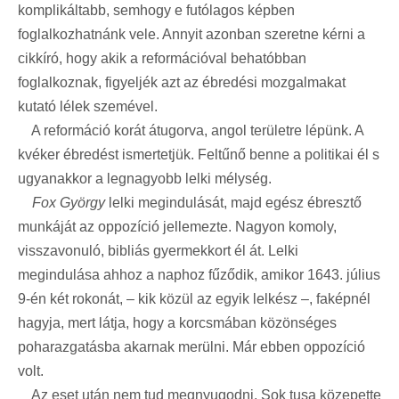
komplikáltabb, semhogy e futólagos képben
foglalkozhatnánk vele. Annyit azonban szeretne kérni a
cikkíró, hogy akik a reformációval behatóbban
foglalkoznak, figyeljék azt az ébredési mozgalmakat
kutató lélek szemével.
A reformáció korát átugorva, angol területre lépünk. A
kvéker ébredést ismertetjük. Feltűnő benne a politikai él s
ugyanakkor a legnagyobb lelki mélység.
Fox György
lelki megindulását, majd egész ébresztő
munkáját az oppozíció jellemezte. Nagyon komoly,
visszavonuló, bibliás gyermekkort él át. Lelki
megindulása ahhoz a naphoz fűződik, amikor 1643. július
9-én két rokonát, – kik közül az egyik lelkész –, faképnél
hagyja, mert látja, hogy a korcsmában közönséges
poharazgatásba akarnak merülni. Már ebben oppozíció
volt.
Az eset után nem tud megnyugodni. Sok tusa közepette