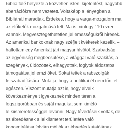
Biblia fölé helyezte a közvetlen isteni kijelentést, nagyobb
aberrációkra nem vezetett. Voltaképp a lényegben a
Bibliánál maradtak. Érdekes, hogy a varga-mozgalom ma
az előkelők mozgalmává lett. Ma is mintegy 110 ezren
vannak. Megvesztegethetetlen jellemességükről híresek.
Az amerikai bankoknak nagy széfjeit kvékerek kezelik, –
hallottam egy Amerikát járt magyar hívőtől. Szabadság,
az egyéniség megbecsülése, a világgal való szakítás, a
szegények, üldözöttek, elhagyottak, foglyok áldozatos
támogatása jellemzi őket. Sokat tettek a rabszolgák
felszabadítására. Mutatja, hogy a politikai él nem tűnt el
egészen. Viszont mutatja azt is, hogy elveik
következményeit igyekeznek minden téren a
legszigorúbban és saját magukat sem kímélő
lelkiismeretességgel levonni. Nagy tévedéseik voltak, de
az ébredésnek a lelkiismeret területére való
koncentrálása folytán méltók az ébredés kutatójának