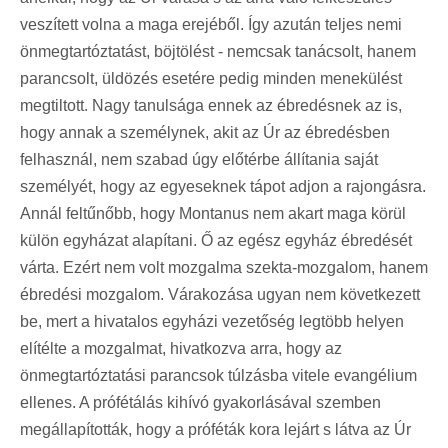
veszített volna a maga erejéből. Így azután teljes nemi
önmegtartóztatást, böjtölést - nemcsak tanácsolt, hanem
parancsolt, üldözés esetére pedig minden menekülést
megtiltott. Nagy tanulsága ennek az ébredésnek az is,
hogy annak a személynek, akit az Úr az ébredésben
felhasznál, nem szabad úgy előtérbe állítania saját
személyét, hogy az egyeseknek tápot adjon a rajongásra.
Annál feltűnőbb, hogy Montanus nem akart maga körül
külön egyházat alapítani. Ő az egész egyház ébredését
várta. Ezért nem volt mozgalma szekta-mozgalom, hanem
ébredési mozgalom. Várakozása ugyan nem következett
be, mert a hivatalos egyházi vezetőség legtöbb helyen
elítélte a mozgalmat, hivatkozva arra, hogy az
önmegtartóztatási parancsok túlzásba vitele evangélium
ellenes. A prófétálás kihívó gyakorlásával szemben
megállapították, hogy a próféták kora lejárt s látva az Úr