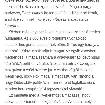
kvékerekkel. Az ekkori szenvedések áldott elmélyülést és
tisztulást hoztak a mozgalom számára. Maga a nagy
hadvezér,
Penn Vilmos
hasonnevű fia is börtönbe került,
ahol ilyen címmel ír könyvet:
»Kereszt nélkül nincs
korona«.
Közben még egyszer felveti magát az iszap az ébredés
hullámaira. Az 1 000 éves birodalomra vonatkozó
khiliasztikus gondolatok törnek előre. S Fox egy barátja a
visszatért Krisztusnak adja ki magát. Az egyik városban
megrendezi a maga számára a virágvasárnapi bevonulás
kópiáját. A politikai várakozások elmaradnak, az egész
mozgalom a csőd szélére jut. A csúfos végtől csak az
menti meg, hogy Fox maga is megtisztulván kimondja,
hogy többé aktív politikával nem szabad foglalkoznia s
minden harc csupán lelki fegyverekkel vívandó.
Ez mentette meg a kvéker mozgalmat azzal, hogy
tisztán a lelkiismeret mozgalmává lett. Az a tan, mely a