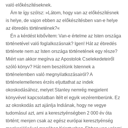
való előkészítéseknek.
Ám te így szólsz: »Látom, hogy van az előkészítésnek
is helye, de vajon ebben az előkészítésben van-e helye
az ébredés történetének?«
Én a kérdést kibővítem: Van-e értelme az Isten országa
történetével való foglalkozásnak? Igen! Hát az ébredés
története nem az Isten országa történetének egy része?
Miért van akkor megírva az Apostolok Cselekedeteiről
szóló könyv? Hát nem beszélünk Istennek a
történelemben való megnyilatkozásairól? A
történelemellenes érzés eljuttathat az indek
okoskodásához, melyet Stanley nemrég megjelent
könyvével kapcsolatban ítélt el egyik vezéremberünk. Ez
az okoskodás azt ajánlja Indiának, hogy ne vegye
tudomásul azt, ami a keresztyénségben 2 000 év óta
történt; menjen csak az egész európai keresztyénség