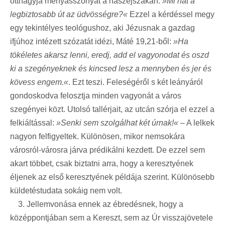
otthagyja menyasszonyát a nászéjszakán.
»Mi hát a
legbiztosabb út az üdvösségre?«
Ezzel a kérdéssel megy
egy tekintélyes teológushoz, aki Jézusnak a gazdag
ifjúhoz intézett szózatát idézi, Máté 19,21-ből:
»Ha
tökéletes akarsz lenni, eredj, add el vagyonodat és oszd
ki a szegényeknek és kincsed lesz a mennyben és jer és
kövess engem.«
. Ezt teszi. Feleségéről s két leányáról
gondoskodva felosztja minden vagyonát a város
szegényei közt. Utolsó tallérjait, az utcán szórja el ezzel a
felkiáltással:
»Senki sem szolgálhat két úrnak!«
– A lelkek
nagyon felfigyeltek. Különösen, mikor nemsokára
városról-városra járva prédikálni kezdett. De ezzel sem
akart többet, csak biztatni arra, hogy a keresztyének
éljenek az első keresztyének példája szerint. Különösebb
küldetéstudata sokáig nem volt.
3. Jellemvonása ennek az ébredésnek, hogy a
középpontjában sem a Kereszt, sem az Úr visszajövetele