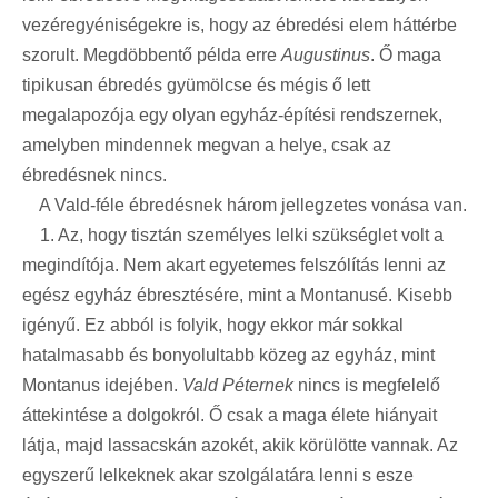
vezéregyéniségekre is, hogy az ébredési elem háttérbe
szorult. Megdöbbentő példa erre
Augustinus
. Ő maga
tipikusan ébredés gyümölcse és mégis ő lett
megalapozója egy olyan egyház-építési rendszernek,
amelyben mindennek megvan a helye, csak az
ébredésnek nincs.
A Vald-féle ébredésnek három jellegzetes vonása van.
1. Az, hogy tisztán személyes lelki szükséglet volt a
megindítója. Nem akart egyetemes felszólítás lenni az
egész egyház ébresztésére, mint a Montanusé. Kisebb
igényű. Ez abból is folyik, hogy ekkor már sokkal
hatalmasabb és bonyolultabb közeg az egyház, mint
Montanus idejében.
Vald Péternek
nincs is megfelelő
áttekintése a dolgokról. Ő csak a maga élete hiányait
látja, majd lassacskán azokét, akik körülötte vannak. Az
egyszerű lelkeknek akar szolgálatára lenni s esze