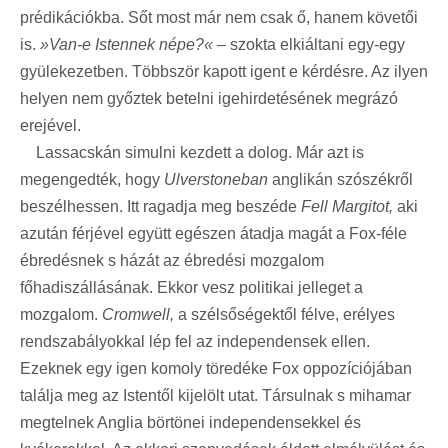
prédikációkba. Sőt most már nem csak ő, hanem követői
is.
»Van-e Istennek népe?«
– szokta elkiáltani egy-egy
gyülekezetben. Többször kapott igent e kérdésre. Az ilyen
helyen nem győztek betelni igehirdetésének megrázó
erejével.
Lassacskán simulni kezdett a dolog. Már azt is
megengedték, hogy
Ulverstoneban
anglikán szószékről
beszélhessen. Itt ragadja meg beszéde
Fell Margitot,
aki
azután férjével együtt egészen átadja magát a Fox-féle
ébredésnek s házát az ébredési mozgalom
főhadiszállásának. Ekkor vesz politikai jelleget a
mozgalom.
Cromwell,
a szélsőségektől félve, erélyes
rendszabályokkal lép fel az independensek ellen.
Ezeknek egy igen komoly töredéke Fox oppozíciójában
találja meg az Istentől kijelölt utat. Társulnak s mihamar
megtelnek Anglia börtönei independensekkel és