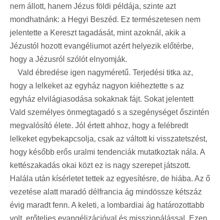
nem állott, hanem Jézus földi példája, szinte azt
mondhatnánk: a Hegyi Beszéd. Ez természetesen nem
jelentette a Kereszt tagadását, mint azoknál, akik a
Jézustól hozott evangéliumot azért helyezik előtérbe,
hogy a Jézusról szólót elnyomják.
Vald ébredése igen nagyméretű. Terjedési titka az,
hogy a lelkeket az egyház nagyon kiéheztette s az
egyház elvilágiasodása sokaknak fájt. Sokat jelentett
Vald személyes önmegtagadó s a szegénységet őszintén
megvalósító élete. Jól értett ahhoz, hogy a felébredt
lelkeket egybekapcsolja, csak az váltott ki visszatetszést,
hogy később erős uralmi tendenciák mutatkoztak nála. A
kettészakadás okai közt ez is nagy szerepet játszott.
Halála után kísérletet tettek az egyesítésre, de hiába. Az ő
vezetése alatt maradó délfrancia ág mindössze kétszáz
évig maradt fenn. A keleti, a lombardiai ág határozottabb
volt, erőteljes evangélizációval és misszionálással. Ezen