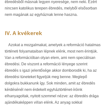
ébredésből másnak legyen nyeresége, nem neki. Ezért
nincsen katolikus terepen ébredés, melyből elsősorban
nem magának az egyháznak lenne haszna.
IV. A kvékerek
Azokat a mozgalmakat, amelyek a reformáció hatalmas
történeti folyamataiban lépnek elénk, most nem érintjük.
Van a reformációban olyan elem, ami nem speciálisan
ébredési. De viszont a reformáció lényege szerint
ébredés s igazi jelentősége akkor domborodik ki, ha az
ébredési tüneteket figyeljük meg benne. Meglepő
dolgokra bukkanunk így. Sok minden, amit az ébredés
kérdésénél nem érdekelt egyháztörténet-íróink
elhanyagoltak, nyitott szemmel nézve: az ébredés drága
ajándékaképpen villan elénk. Az anyag sokkal