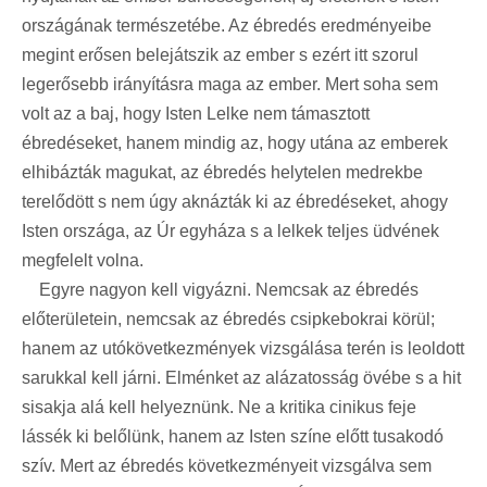
országának természetébe. Az ébredés eredményeibe
megint erősen belejátszik az ember s ezért itt szorul
legerősebb irányításra maga az ember. Mert soha sem
volt az a baj, hogy Isten Lelke nem támasztott
ébredéseket, hanem mindig az, hogy utána az emberek
elhibázták magukat, az ébredés helytelen medrekbe
terelődött s nem úgy aknázták ki az ébredéseket, ahogy
Isten országa, az Úr egyháza s a lelkek teljes üdvének
megfelelt volna.
Egyre nagyon kell vigyázni. Nemcsak az ébredés
előterületein, nemcsak az ébredés csipkebokrai körül;
hanem az utókövetkezmények vizsgálása terén is leoldott
sarukkal kell járni. Elménket az alázatosság övébe s a hit
sisakja alá kell helyeznünk. Ne a kritika cinikus feje
lássék ki belőlünk, hanem az Isten színe előtt tusakodó
szív. Mert az ébredés következményeit vizsgálva sem