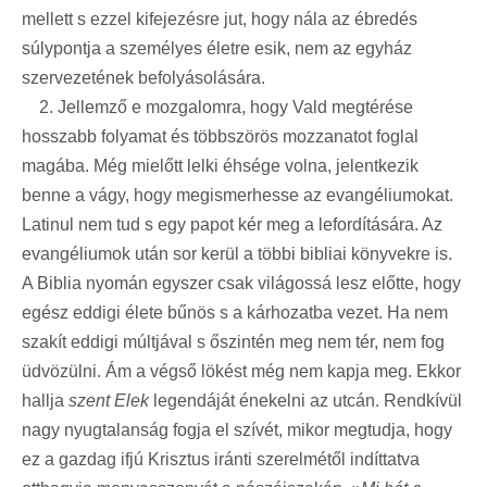
mellett s ezzel kifejezésre jut, hogy nála az ébredés
súlypontja a személyes életre esik, nem az egyház
szervezetének befolyásolására.
2. Jellemző e mozgalomra, hogy Vald megtérése
hosszabb folyamat és többszörös mozzanatot foglal
magába. Még mielőtt lelki éhsége volna, jelentkezik
benne a vágy, hogy megismerhesse az evangéliumokat.
Latinul nem tud s egy papot kér meg a lefordítására. Az
evangéliumok után sor kerül a többi bibliai könyvekre is.
A Biblia nyomán egyszer csak világossá lesz előtte, hogy
egész eddigi élete bűnös s a kárhozatba vezet. Ha nem
szakít eddigi múltjával s őszintén meg nem tér, nem fog
üdvözülni. Ám a végső lökést még nem kapja meg. Ekkor
hallja
szent Elek
legendáját énekelni az utcán. Rendkívül
nagy nyugtalanság fogja el szívét, mikor megtudja, hogy
ez a gazdag ifjú Krisztus iránti szerelmétől indíttatva