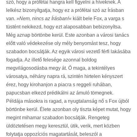
szó, hogy a prófétai hangra kell figyelni a híveknek. A
lelkész bizonyítgatja, hogy ez a prófétai szó az Írásban
van.
»Nem, nincs az Írásban!«
kiált bele Fox, a varga s
tüstént nekikezd, hogy ezt alaposabban bebizonyítsa.
Még aznap börtönbe kerül. Este azonban a városi tanács
előtt való védekezése oly mély benyomást tesz, hogy
szabadon bocsátják. Az egyik városi vezető férfi lakásába
fogadja. Az illető felesége azonnal boldog
megvilágosodásba megy át. Ő maga, a tekintélyes
városatya, néhány napra rá, szintén hirtelen kényszert
érez, hogy kirohanjon a piacra s reggeli ruhában,
papucsban elkezd prédikálni az ámuló tömegnek.
Példája másokra is ragad, a nyugtalanság nő s Fox újból
börtönbe kerül. Élete azonban oly tiszta képet mutat, hogy
megint mihamar szabadon bocsátják. Rengeteg
üldöztetésen megy keresztül, ütik, verik, mert közben
folytatja oppozíciós magatartását, beleszól a