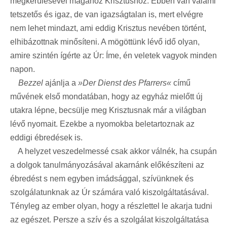
megkerülésével magához Krisztushoz. Ebben van valami
tetszetős és igaz, de van igazságtalan is, mert elvégre
nem lehet mindazt, ami eddig Krisztus nevében történt,
elhibázottnak minősíteni. A mögöttünk lévő idő olyan,
amire szintén ígérte az Úr: Íme, én veletek vagyok minden
napon.
Bezzel
ajánlja a
»Der Dienst des Pfarrers«
című
művének első mondatában, hogy az egyház mielőtt új
utakra lépne, becsülje meg Krisztusnak már a világban
lévő nyomait. Ezekbe a nyomokba beletartoznak az
eddigi ébredések is.
A helyzet veszedelmessé csak akkor válnék, ha csupán
a dolgok tanulmányozásával akarnánk előkészíteni az
ébredést s nem egyben imádsággal, szívünknek és
szolgálatunknak az Úr számára való kiszolgáltatásával.
Tényleg az ember olyan, hogy a részlettel le akarja tudni
az egészet. Persze a szív és a szolgálat kiszolgáltatása