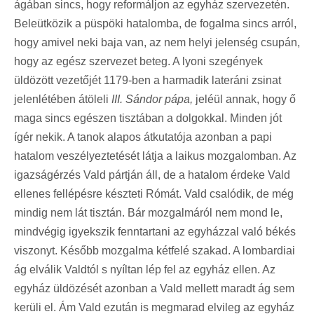
ágában sincs, hogy reformáljon az egyház szervezetén.
Beleütközik a püspöki hatalomba, de fogalma sincs arról,
hogy amivel neki baja van, az nem helyi jelenség csupán,
hogy az egész szervezet beteg. A lyoni szegények
üldözött vezetőjét 1179-ben a harmadik lateráni zsinat
jelenlétében átöleli
III. Sándor pápa,
jeléül annak, hogy ő
maga sincs egészen tisztában a dolgokkal. Minden jót
ígér nekik. A tanok alapos átkutatója azonban a papi
hatalom veszélyeztetését látja a laikus mozgalomban. Az
igazságérzés Vald pártján áll, de a hatalom érdeke Vald
ellenes fellépésre készteti Rómát. Vald csalódik, de még
mindig nem lát tisztán. Bár mozgalmáról nem mond le,
mindvégig igyekszik fenntartani az egyházzal való békés
viszonyt. Később mozgalma kétfelé szakad. A lombardiai
ág elválik Valdtól s nyíltan lép fel az egyház ellen. Az
egyház üldözését azonban a Vald mellett maradt ág sem
kerüli el. Ám Vald ezután is megmarad elvileg az egyház