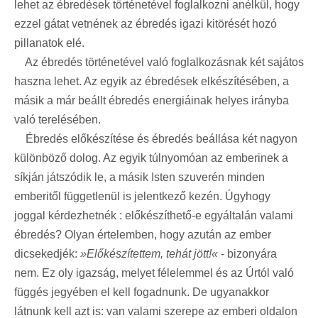
lehet az ébredések történetével foglalkozni anélkül, hogy
ezzel gátat vetnének az ébredés igazi kitörését hozó
pillanatok elé.
Az ébredés történetével való foglalkozásnak két sajátos
haszna lehet. Az egyik az ébredések elkészítésében, a
másik a már beállt ébredés energiáinak helyes irányba
való terelésében.
Ébredés előkészítése és ébredés beállása két nagyon
különböző dolog. Az egyik túlnyomóan az emberinek a
síkján játszódik le, a másik Isten szuverén minden
emberitől függetlenül is jelentkező kezén. Úgyhogy
joggal kérdezhetnék : előkészíthető-e egyáltalán valami
ébredés? Olyan értelemben, hogy azután az ember
dicsekedjék:
»Előkészítettem, tehát jött!«
- bizonyára
nem. Ez oly igazság, melyet félelemmel és az Úrtól való
függés jegyében el kell fogadnunk. De ugyanakkor
látnunk kell azt is: van valami szerepe az emberi oldalon