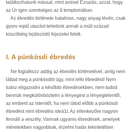
találkozhatunk mással, mint amivel Ézsaiás, azzal, hogy
az Úr igen szentséges az ő templomában.
Az ébredés története hatalmas, nagy anyag lévén, csak
gyors reptű utazást tehetünk annak a múlt század
küszöbéig lejátszódó fejezetei felett.
I. A pünkösdi ébredés
Ne foglalkozz addig az ébredés történetével, amíg nem
láttad meg a pünkösdöt úgy, mint lelki ébredést! Nem
tudsz eligazodni a későbbi ébredésekben, nem tudod
bennük megkülönböztetni a lényegest a lényegtelentől,
az emberit az istenitől, ha nem látod előbb a pünkösdi
ébredést mint ébredési ideá1t. Az ellenkezőre nagyon
fennáll a veszély. Vannak ugyanis ébredések, amelyek
méreteikben nagyobbak, érzelmi hatás tekintetében