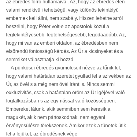
az ébredés forró hullámaival. Az, hogy az ébredés élén
valami rendkívüli tehetségű, vagy különös tekintélyű
embernek kell állni, nem szabály. Hiszen lehetne arról
beszélni, hogy Péter volt-e az apostolok közül a
legtekintélyesebb, legtehetségesebb, legodaadóbb. Az,
hogy mi van az emberi oldalon, az ébredésben nem
elsőrendű fontosságú kérdés. Az Úr a kicsinyeket és a
semmiket választhatja ki hozzá.
A pünkösdi ébredés gyümölcseit nézve az tűnik fel,
hogy valami határtalan szeretet gyullad fel a szívekben az
Úr, az övéi s a még nem övéi iránt is. Nincs semmi
exkluzivitás, csak a határtalan öröm az Úr Igéjével való
foglalkozásban s az egymással való közösségben.
Embereket látunk, akik semmiben sem keresik a
magukét, akik nem pártoskodnak, nem egyéni
érvényesülésre törekszenek. Amikor ezek a tünetek ütik
fel a fejüket, az ébredésnek vége.