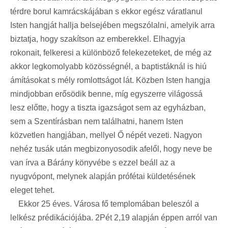
térdre borul kamrácskájában s ekkor egész váratlanul
Isten hangját hallja belsejében megszólalni, amelyik arra
biztatja, hogy szakítson az emberekkel. Elhagyja
rokonait, felkeresi a különböző felekezeteket, de még az
akkor legkomolyabb közösségnél, a baptistáknál is hiú
ámításokat s mély romlottságot lát. Közben Isten hangja
mindjobban erősödik benne, míg egyszerre világossá
lesz előtte, hogy a tiszta igazságot sem az egyházban,
sem a Szentírásban nem találhatni, hanem Isten
közvetlen hangjában, mellyel Ő népét vezeti. Nagyon
nehéz tusák után megbizonyosodik afelől, hogy neve be
van írva a Bárány könyvébe s ezzel beáll az a
nyugvópont, melynek alapján prófétai küldetésének
eleget tehet.
Ekkor 25 éves. Városa fő templomában beleszól a
lelkész prédikációjába. 2Pét 2,19 alapján éppen arról van