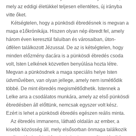
mely az eddigi életükkel teljesen ellentétes, új irányba
vitte őket.
Kétségtelen, hogy a pünkösdi ébredésnek is megvan a
maga e1őkrónikája. Hiszen olyan nép ébredt fel, amely
három éven keresztül faluiban és városaiban, úton-
útfélen találkozott Jézussal. De az is kétségtelen, hogy
minden előzmény dacára is a pünkösdi ébredés csoda
volt, Isten Lelkének közvetlen benyúlása hozta létre.
Megvan a pünkösdnek a maga speciális helye Isten
üdvművében, van olyan jellege, amely nem ismétlődik
többé. De mint ébredés megismétlődhetik. Istennek a
Lelke arra a csodálatos munkára, amely az első pünkösdi
ébredésben áll előttünk, nemcsak egyszer volt kész.
Ezért is lehet a pünkösdi ébredés egészen reális minta.
Az ébredés immanens, látható oldalán az ember, a
kisebb közösség áll, mely elsősorban önmaga találkozik