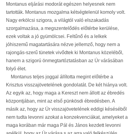
Montanus eljárási modorát egészen helyesnek nem
tartották. Montanus mozgalma kétségtelenül komoly volt.
Nagy erkölcsi szigora, a világtól való elszakadás
szorgalmazása, a megszentelődés előtérbe kerülése,
ezek voltak a jó gyümölcsei. Feltűnő és a lelkek
jóhiszemű magatartására nézve jellemző, hogy nem a
rajongás-szerű tünetek vivődtek ki Montanus közeléből,
hanem a szigorú önmegtartóztatásban az Úr várásában
folyó élet.
Montanus teljes joggal állította megint előtérbe a
Krisztus visszajövetelének gondolatát. De két hiánya volt.
Az egyik az, hogy maga a Kereszt nem állott az ébredés
központjában, mint az első pünkösdi ébredésben. A
másik az, hogy az Úr visszajövetelének eddigi késéséből
nem tudta levonni azokat a konzekvenciákat, amelyeket a
maga korában már maga Pál és János kezdett levonni
anélkül, hogy az Úr várása s az arra való felkészülés