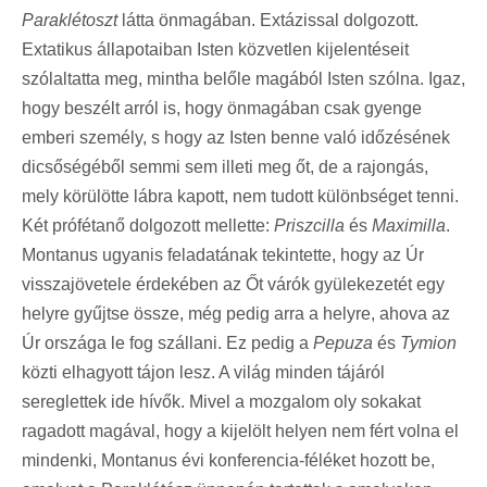
Paraklétoszt
látta önmagában. Extázissal dolgozott.
Extatikus állapotaiban Isten közvetlen kijelentéseit
szólaltatta meg, mintha belőle magából Isten szólna. Igaz,
hogy beszélt arról is, hogy önmagában csak gyenge
emberi személy, s hogy az Isten benne való időzésének
dicsőségéből semmi sem illeti meg őt, de a rajongás,
mely körülötte lábra kapott, nem tudott különbséget tenni.
Két prófétanő dolgozott mellette:
Priszcilla
és
Maximilla
.
Montanus ugyanis feladatának tekintette, hogy az Úr
visszajövetele érdekében az Őt várók gyülekezetét egy
helyre gyűjtse össze, még pedig arra a helyre, ahova az
Úr országa le fog szállani. Ez pedig a
Pepuza
és
Tymion
közti elhagyott tájon lesz. A világ minden tájáról
sereglettek ide hívők. Mivel a mozgalom oly sokakat
ragadott magával, hogy a kijelölt helyen nem fért volna el
mindenki, Montanus évi konferencia-féléket hozott be,