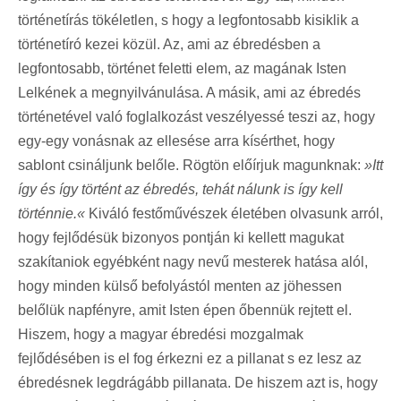
történetírás tökéletlen, s hogy a legfontosabb kisiklik a
történetíró kezei közül. Az, ami az ébredésben a
legfontosabb, történet feletti elem, az magának Isten
Lelkének a megnyilvánulása. A másik, ami az ébredés
történetével való foglalkozást veszélyessé teszi az, hogy
egy-egy vonásnak az ellesése arra kísérthet, hogy
sablont csináljunk belőle. Rögtön előírjuk magunknak:
»Itt
így és így történt az ébredés, tehát nálunk is így kell
történnie.«
Kiváló festőművészek életében olvasunk arról,
hogy fejlődésük bizonyos pontján ki kellett magukat
szakítaniok egyébként nagy nevű mesterek hatása alól,
hogy minden külső befolyástól menten az jöhessen
belőlük napfényre, amit Isten épen őbennük rejtett el.
Hiszem, hogy a magyar ébredési mozgalmak
fejlődésében is el fog érkezni ez a pillanat s ez lesz az
ébredésnek legdrágább pillanata. De hiszem azt is, hogy