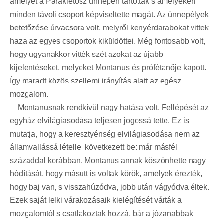
amelyet a Paraklétósz ünnepén tartottak s amelyeken
minden távoli csoport képviseltette magát. Az ünnepélyek
betetőzése úrvacsora volt, melyről kenyérdarabokat vittek
haza az egyes csoportok kiküldöttei. Még fontosabb volt,
hogy ugyanakkor vitték szét azokat az újabb
kijelentéseket, melyeket Montanus és prófétanője kapott.
Így maradt közös szellemi irányítás alatt az egész
mozgalom.
Montanusnak rendkívül nagy hatása volt. Fellépését az
egyház elvilágiasodása teljesen jogossá tette. Ez is
mutatja, hogy a keresztyénség elvilágiasodása nem az
államvallássá létellel következett be: már másfél
századdal korábban. Montanus annak köszönhette nagy
hódítását, hogy másutt is voltak körök, amelyek érezték,
hogy baj van, s visszahúzódva, jobb után vágyódva éltek.
Ezek saját lelki várakozásaik kielégítését várták a
mozgalomtól s csatlakoztak hozzá, bár a józanabbak