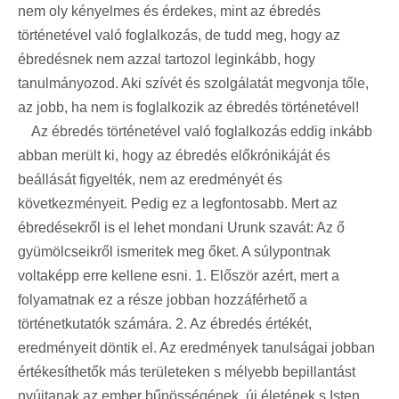
nem oly kényelmes és érdekes, mint az ébredés
történetével való foglalkozás, de tudd meg, hogy az
ébredésnek nem azzal tartozol leginkább, hogy
tanulmányozod. Aki szívét és szolgálatát megvonja tőle,
az jobb, ha nem is foglalkozik az ébredés történetével!
Az ébredés történetével való foglalkozás eddig inkább
abban merült ki, hogy az ébredés előkrónikáját és
beállását figyelték, nem az eredményét és
következményeit. Pedig ez a legfontosabb. Mert az
ébredésekről is el lehet mondani Urunk szavát: Az ő
gyümölcseikről ismeritek meg őket. A súlypontnak
voltaképp erre kellene esni. 1. Először azért, mert a
folyamatnak ez a része jobban hozzáférhető a
történetkutatók számára. 2. Az ébredés értékét,
eredményeit döntik el. Az eredmények tanulságai jobban
értékesíthetők más területeken s mélyebb bepillantást
nyújtanak az ember bűnösségének, új életének s Isten