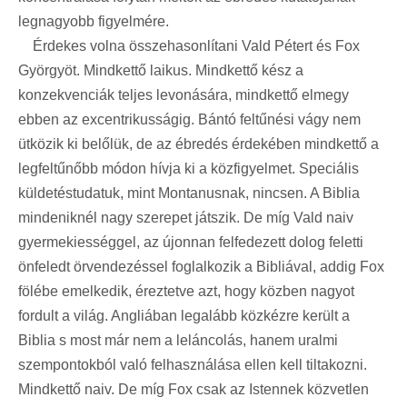
legnagyobb figyelmére.
Érdekes volna összehasonlítani Vald Pétert és Fox
Györgyöt. Mindkettő laikus. Mindkettő kész a
konzekvenciák teljes levonására, mindkettő elmegy
ebben az excentrikusságig. Bántó feltűnési vágy nem
ütközik ki belőlük, de az ébredés érdekében mindkettő a
legfeltűnőbb módon hívja ki a közfigyelmet. Speciális
küldetéstudatuk, mint Montanusnak, nincsen. A Biblia
mindeniknél nagy szerepet játszik. De míg Vald naiv
gyermekiességgel, az újonnan felfedezett dolog feletti
önfeledt örvendezéssel foglalkozik a Bibliával, addig Fox
fölébe emelkedik, éreztetve azt, hogy közben nagyot
fordult a világ. Angliában legalább közkézre került a
Biblia s most már nem a leláncolás, hanem uralmi
szempontokból való felhasználása ellen kell tiltakozni.
Mindkettő naiv. De míg Fox csak az Istennek közvetlen