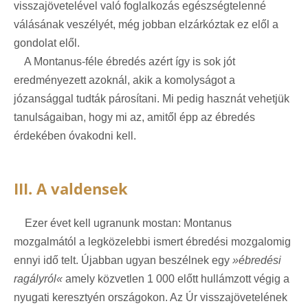
visszajövetelével való foglalkozás egészségtelenné
válásának veszélyét, még jobban elzárkóztak ez elől a
gondolat elől.
A Montanus-féle ébredés azért így is sok jót
eredményezett azoknál, akik a komolyságot a
józansággal tudták párosítani. Mi pedig hasznát vehetjük
tanulságaiban, hogy mi az, amitől épp az ébredés
érdekében óvakodni kell.
III. A valdensek
Ezer évet kell ugranunk mostan: Montanus
mozgalmától a legközelebbi ismert ébredési mozgalomig
ennyi idő telt. Újabban ugyan beszélnek egy
»ébredési
ragályról«
amely közvetlen 1 000 előtt hullámzott végig a
nyugati keresztyén országokon. Az Úr visszajövetelének