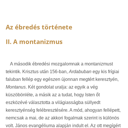
Az ébredés története
II. A montanizmus
A második ébredési mozgalomnak a montanizmust
tekintik. Krisztus után 156-ban,
Ardabuban
egy kis frígiai
faluban fellép egy egészen újonnan megtért keresztyén,
Montanus
. Két gondolat uralja: az egyik a vég
küszöbönléte, a másik az a tudat, hogy Isten őt
eszközévé választotta a világiasságba süllyedt
keresztyénség felébresztésére. A mód, ahogyan fellépett,
nemcsak a mai, de az akkori fogalmak szerint is különös
volt. János evangéliuma alapján indult el. Az ott megígért