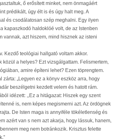
vigasztaltuk, ő erősített minket, nem önmagáért
 prédikált, úgy élt is és úgy halt meg. A
ssal és csodálatosan szép meghalni. Egy ilyen
a kapaszkodó haldoklóé volt, de az Istenben
em vannak, azt hiszem, mind hisznek az isteni
 Kezdő teológiai hallgató voltam akkor.
 közül a helyes? Ezt vizsgálgattam. Felismertem,
lógiában, amire építeni lehet? Ezen töprengtem.
 zárta: „Legyen ez a könyv eszköz arra, hogy
dár beszélgetni kezdett velem és hatott rám.
l idézett: ,,Ez a hitágazat: Hiszek egy szent
feltenné is, nem képes megismerni azt. Az ördögnek
ta. De Isten maga is annyiféle tökéletlenség és
nem azért van s nem azt akarja, hogy lássuk, hanem,
 énbennem meg nem botránkozik. Krisztus felette
k.”