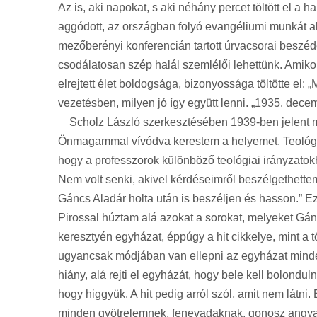
Az is, aki napokat, s aki néhány percet töltött el a 
aggódott, az országban folyó evangéliumi munkát akko
mezőberényi konferencián tartott úrvacsorai beszéd
csodálatosan szép halál szemlélői lehettünk. Amik
elrejtett élet boldogsága, bizonyossága töltötte el:
vezetésben, milyen jó így együtt lenni. „1935. dec
Scholz László szerkesztésében 1939-ben jelent meg
Önmagammal vívódva kerestem a helyemet. Teológus 
hogy a professzorok különböző teológiai irányzatok
Nem volt senki, akivel kérdéseimről beszélgethett
Gáncs Aladár holta után is beszéljen és hasson.” E
Pirossal húztam alá azokat a sorokat, melyeket Gán
keresztyén egyházat, éppúgy a hit cikkelye, mint a
ugyancsak módjában van ellepni az egyházat minden
hiány, alá rejti el egyházát, hogy bele kell bolond
hogy higgyük. A hit pedig arról szól, amit nem látni
minden gyötrelemnek, fenevadaknak, gonosz angyal