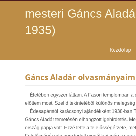
mesteri Gáncs Aladá
1935)
Kezdőlap
Gáncs Aladár olvasmányaim
Életében egyszer láttam. A Fasori templomban a di
előttem most. Szelíd tekintetéből különös melegség ár
Édesapámtól karácsonyi ajándékként 1938-ban Túrócz
Gáncs Aladár temetésén elhangzott igehirdetés. Me
ország papja volt. Ezzé tette a felelősségérzete, me
Felelősségérzete nem tudott megállani még az ország