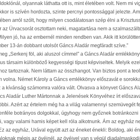
haldoklónál, olyannak láthatta ott is, mint életében volt. Nem mi 
r is szívén hordozta, szinte percnyi pontossággal jelezte. Amint
ében arról szólt, hogy milyen csodálatosan szép élni a Krisztu
or az Úrvacsorát osztottam neki, magatartása nem a szalmaszálb
 „Milyen jó, ha az embernél minden rendben van. Akik itt körülött
ember 13-án dobbant utolsót Gáncs Aladár megfáradt szíve.”
 „Serkenj föl, aki aluszol címmel” a Gáncs Aladár emlékkönyv.
társaim különböző kegyességi típust képviseltek. Melyik ezek
hoz tartoznak. Nem láttam az összhangot. Van biztos pont a teo
em volna. Német Károly a Gáncs emlékkönyv előszavát e sorokkal
z a kívánság számomra valóra vált. Olvasva a könyvet Gáncs Ala
cs Aladár Luther Mártonnak a Jelenések Könyvéhez írt előszavábó
 többi. Azért az értelem még ha a világ valamennyi szemüvegét 
féle botrányos dolgokkal, úgyhogy nem győznek botránkozni raj
ulni, vagy valami hamis képet kell róla alkotnunk. Ám az egyház 
. Ez az egyház, Urával együtt azt az éneket énekli: Boldog, aki
oknak mégis az övéinél, az övéivel van s végül diadalmaskodi