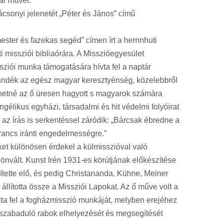
ár művei.
csonyi jelenetét „Péter és János” című
ter és fazekas segéd” címen írt a hernnhuti
 missziói bibliaórára. A Misszióegyesület
sziói munka támogatására hívta fel a naptár
 ajándék az egész magyar keresztyénség, közelebbről
vehetné az ő üresen hagyott s magyarok számára
ngélikus egyházi, társadalmi és hit védelmi folyóirat
z írás is serkentéssel záródik: „Bárcsak ébredne a
rancs iránti engedelmességre.”
ket különösen érdekel a külmisszióval való
önvált. Kunst Irén 1931-es körútjának előkészítése
ítette elő, és pedig Christananda, Kühne, Meiner
állította össze a Missziói Lapokat. Az ő műve volt a
olta fel a fogházmisszió munkáját, melyben erejéhez
l a szabaduló rabok elhelyezését és megsegítését