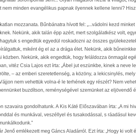
t nem minden evangélikus papnak ilyennek kellene lenni? Hisze
lan mozzanata. Bűnbánatra hívott fel: „...vádolni kezd minket 
k. Nekünk, akik talán épp azért, mert szolgálatkész volt, egyre
hagytuk s engedtük egyedül roskadozni az összes gyülekezetek
bírálgattuk, miként ég el az a drága élet. Nekünk, akik bűneink
i közben. Nekünk, akik engedtük, hogy feláldozza önmagát egé
an, vitéz Csia Lajos ezt írta: „Ábel jut eszünkbe, kinek a neve 
lőrölte, – az emberi szeretetlenség, a közöny, a lekicsinylés, me
e? Vájjon nem vehettük volna-é le terhének egy részét? Nem vehe
bennünket buzdítson, reménységével szemünket az eljövendő ébr
n szavaira gondolhatunk. A Kis Káté Előszavában írta: „A mi hiv
gonddal és munkával, veszéllyel és tusakodással, s ráadásul ke
 munkálkodunk.”
nő emlékezett meg Gáncs Aladárról. Ezt írta: „Hogy ki volt és