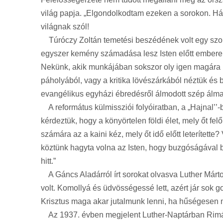
világ papja. „Elgondolkodtam ezeken a sorokon. Há
világnak szól!
Túróczy Zoltán temetési beszédének volt egy szokat
egyszer kemény számadása lesz Isten előtt emberekne
Nekünk, akik munkájában sokszor oly igen magára 
páholyából, vagy a kritika lövészárkából néztük és 
evangélikus egyházi ébredésről álmodott szép álma
A református külmissziói folyóiratban, a „Hajnal’’-b
kérdeztük, hogy a könyörtelen földi élet, mely őt fe
számára az a kaini kéz, mely őt idő előtt leterített
köztünk hagyta volna az Isten, hogy buzgóságával 
hitt.”
A Gáncs Aladárról írt sorokat olvasva Luther Márto
volt. Komollyá és üdvösségessé lett, azért jár sok 
Krisztus maga akar jutalmunk lenni, ha hűségesen
Az 1937. évben megjelent Luther-Naptárban Rimár Je