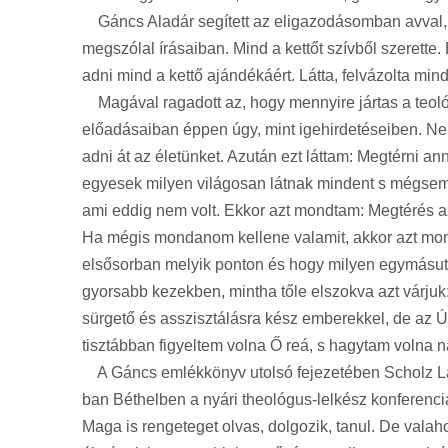
Gáncs Aladár segített az eligazodásomban avval, ho
megszólal írásaiban. Mind a kettőt szívből szerette.
adni mind a kettő ajándékáért. Látta, felvázolta mindk
Magával ragadott az, hogy mennyire jártas a teológi
előadásaiban éppen úgy, mint igehirdetéseiben. Nem 
adni át az életünket. Azután ezt láttam: Megtérni an
egyesek milyen világosan látnak mindent s mégsem i
ami eddig nem volt. Ekkor azt mondtam: Megtérés a
Ha mégis mondanom kellene valamit, akkor azt mon
elsősorban melyik ponton és hogy milyen egymásután
gyorsabb kezekben, mintha tőle elszokva azt várju
sürgető és asszisztálásra kész emberekkel, de az 
tisztábban figyeltem volna Ő reá, s hagytam volna 
A Gáncs emlékkönyv utolsó fejezetében Scholz Lászl
ban Béthelben a nyári theológus-lelkész konferenciák
Maga is rengeteget olvas, dolgozik, tanul. De valah