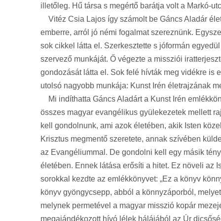
illetőleg. Hű társa s megértő barátja volt a Markó-u
Vitéz Csia Lajos így számolt be Gáncs Aladár élete
emberre, arról jó némi fogalmat szereznünk. Egyszerr
sok cikkel látta el. Szerkesztette s jóformán egyedül 
szervező munkáját. Ő végezte a missziói iratterjeszt
gondozását látta el. Sok felé hívták meg vidékre is
utolsó nagyobb munkája: Kunst Irén életrajzának me
Mi indíthatta Gáncs Aladárt a Kunst Irén emlékköny
összes magyar evangélikus gyülekezetek mellett rajt
kell gondolnunk, ami azok életében, akik Isten köz
Krisztus megmentő szeretete, annak szívében küldet
az Evangéliummal. De gondolni kell egy másik tényre
életében. Ennek látása erősíti a hitet. Ez növeli az
sorokkal kezdte az emlékkönyvet: „Ez a könyv könny
könyv gyöngycsepp, abból a könnyzáporból, melyet Is
melynek permetével a magyar misszió kopár mezejének
megajándékozott hívó lélek hálájából az Úr dicsőség