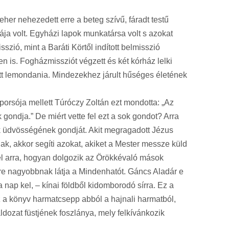
er nehezedett erre a beteg szívű, fáradt testű
rája volt. Egyházi lapok munkatársa volt s azokat
sszió, mint a Baráti Körtől indított belmisszió
en is. Fogházmissziót végzett és két kórház lelki
lett lemondania. Mindezekhez járult hűséges életének
porsója mellett Túróczy Zoltán ezt mondotta: „Az
gondja.” De miért vette fel ezt a sok gondot? Arra
sok üdvösségének gondját. Akit megragadott Jézus
k, akkor segíti azokat, akiket a Mester messze küld
yel arra, hogyan dolgozik az Örökkévaló mások
egyre nagyobbnak látja a Mindenhatót. Gáncs Aladár e
nap kel, – kínai földből kidomborodó sírra. Ez a
Ez a könyv harmatcsepp abból a hajnali harmatból,
ldozat füstjének foszlánya, mely felkívánkozik