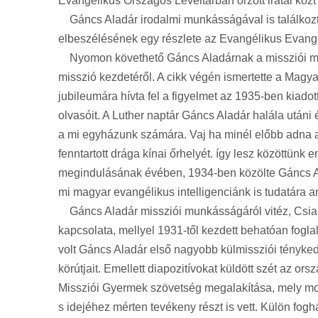
Evangélikus Országos Levéltárban őrzött iratai közt
Gáncs Aladár irodalmi munkásságával is találkozta
elbeszélésének egy részlete az Evangélikus Evang
Nyomon követhető Gáncs Aladárnak a missziói munk
misszió kezdetéről. A cikk végén ismertette a Magya
jubileumára hívta fel a figyelmet az 1935-ben kiado
olvasóit. A Luther naptár Gáncs Aladár halála utáni
a mi egyházunk számára. Vaj ha minél előbb adna az
fenntartott drága kínai őrhelyét. így lesz közöttünk 
megindulásának évében, 1934-ben közölte Gáncs Ala
mi magyar evangélikus intelligenciánk is tudatára 
Gáncs Aladár missziói munkásságáról vitéz, Csia La
kapcsolata, mellyel 1931-től kezdett behatóan fogla
volt Gáncs Aladár első nagyobb külmissziói ténykedé
körútjait. Emellett diapozitívokat küldött szét az o
Missziói Gyermek szövetség megalakítása, mely mosta
s idejéhez mérten tevékeny részt is vett. Külön fogh