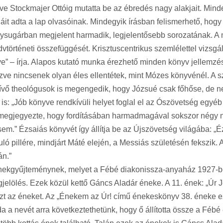
e Stockmajer Ottóig mutatta be az ébredés nagy alakjait. Mindenk
it adta a lap olvasóinak. Mindegyik írásban felismerhető, hogy ak
ysugárban megjelent harmadik, legjelentősebb sorozatának. A 
történeti összefüggését. Krisztuscentrikus szemlélettel vizsgá
e” – írja. Alapos kutató munka érezhető minden könyv jellemzés
nézve nincsenek olyan éles ellentétek, mint Mózes könyvénél. A
hívő theológusok is megengedik, hogy Józsué csak főhőse, de n
s: „Jób könyve rendkívüli helyet foglal el az Ószövetség egyéb k
s megjegyezte, hogy fordításában harmadmagával sokszor négy nap
em.” Ézsaiás könyvét így állítja be az Újszövetség világába: 
uló pillére, mindjárt Máté elején, a Messiás születésén fekszik
án.”
ekgyűjteménynek, melyet a Fébé diakonissza-anyaház 1927-ben a
elölés. Ezek közül kettő Gáncs Aladár éneke. A 11. ének: „Úr Jéz
e ezt az éneket. Az „Énekem az Úr! című énekeskönyv 38. éneke
da a nevét arra következtethetünk, hogy ő állította össze a Fé