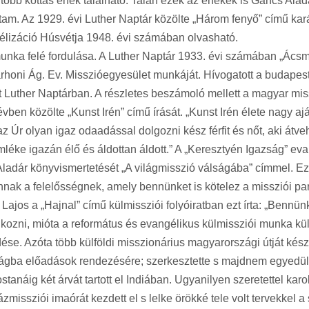
 több kottás ének található. Talán ezek az énekek is Gáncs Alad
m. Az 1929. évi Luther Naptár közölte „Három fenyő” című kará
élizáció Húsvétja 1948. évi számában olvasható.
a felé fordulása. A Luther Naptár 1933. évi számában „Ácsmes
rhoni Ág. Ev. Misszióegyesület munkáját. Hívogatott a budapesti
tt Luther Naptárban. A részletes beszámoló mellett a magyar mis
 évben közölte „Kunst Irén” című írását. „Kunst Irén élete nagy
 Úr olyan igaz odaadással dolgozni kész férfit és nőt, aki át
emléke igazán élő és áldottan áldott.” A „Keresztyén Igazság” eva
dár könyvismertetését „A világmisszió válságába” címmel. Ez a
annak a felelősségnek, amely bennünket is kötelez a missziói pa
jos a „Hajnal” című külmissziói folyóiratban ezt írta: „Bennün
lkozni, mióta a református és evangélikus külmissziói munka kül
se. Azóta több külföldi misszionárius magyarországi útját kész
rszágba előadások rendezésére; szerkesztette s majdnem egyedül 
náig két árvát tartott el Indiában. Ugyanilyen szeretettel kar
ázmissziói imaórát kezdett el s lelke örökké tele volt tervekke