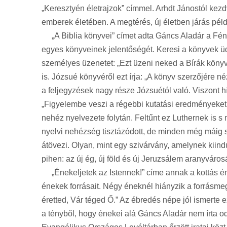
„Keresztyén életrajzok” címmel. Arhdt Jánostól kezdv
emberek életében. A megtérés, új életben járás példá
„A Biblia könyvei” címet adta Gáncs Aladár a Fén
egyes könyveinek jelentőségét. Keresi a könyvek üdv
személyes üzenetet: „Ezt üzeni neked a Bírák könyv
is. Józsué könyvéről ezt írja: „A könyv szerzőjére 
a feljegyzések nagy része Józsuétól való. Viszont 
„Figyelembe veszi a régebbi kutatási eredményeket i
nehéz nyelvezete folytán. Feltűnt ez Luthernek is 
nyelvi nehézség tisztázódott, de minden még máig s
átövezi. Olyan, mint egy szivárvány, amelynek kiind
pihen: az új ég, új föld és új Jeruzsálem aranyváros
„Énekeljetek az Istennek!” címe annak a kottás én
énekek forrásait. Négy éneknél hiányzik a forrásmegj
éretted, Vár téged Ő.” Az ébredés népe jól ismert
a tényből, hogy énekei alá Gáncs Aladár nem írta o