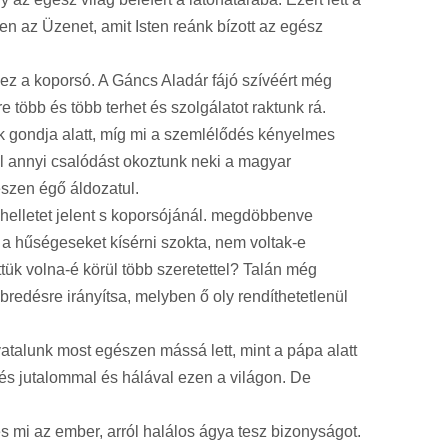
n az Üzenet, amit Isten reánk bízott az egész
ez a koporsó. A Gáncs Aladár fájó szívéért még
 több és több terhet és szolgálatot raktunk rá.
 gondja alatt, míg mi a szemlélődés kényelmes
kel annyi csalódást okoztunk neki a magyar
szen égő áldozatul.
lehelletet jelent s koporsójánál. megdöbbenve
ly a hűségeseket kísérni szokta, nem voltak-e
ttük volna-é körül több szeretettel? Talán még
edésre irányítsa, melyben ő oly rendíthetetlenül
atalunk most egészen mássá lett, mint a pápa alatt
vés jutalommal és hálával ezen a világon. De
 mi az ember, arról halálos ágya tesz bizonyságot.