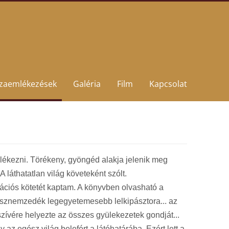
szaemlékezések
Galéria
Film
Kapcsolat
lékezni. Törékeny, gyöngéd alakja jelenik meg
 láthatatlan világ követeként szólt.
ációs kötetét kaptam. A könyvben olvasható a
észnemzedék legegyetemesebb lelkipásztora... az
 szívére helyezte az összes gyülekezetek gondját...
z egész világ belefért a látóhatárába. Ezért lett a