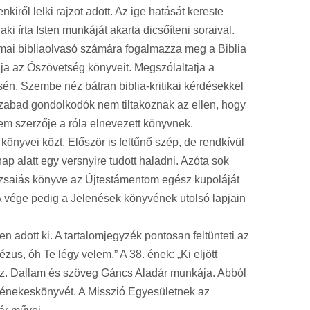
iről lelki rajzot adott. Az ige hatását kereste
i írta Isten munkáját akarta dicsőíteni soraival.
mai bibliaolvasó számára fogalmazza meg a Biblia
lja az Ószövetség könyveit. Megszólaltatja a
én. Szembe néz bátran biblia-kritikai kérdésekkel
 szabad gondolkodók nem tiltakoznak az ellen, hogy
em szerzője a róla elnevezett könyvnek.
önyvei közt. Először is feltűnő szép, de rendkívül
 alatt egy versnyire tudott haladni. Azóta sok
„Ézsaiás könyve az Újtestámentom egész kupoláját
. A vége pedig a Jelenések könyvének utolsó lapjain
dott ki. A tartalomjegyzék pontosan feltünteti az
us, óh Te légy velem.” A 38. ének: „Ki eljött
 ez. Dallam és szöveg Gáncs Aladár munkája. Abból
bé énekeskönyvét. A Misszió Egyesületnek az