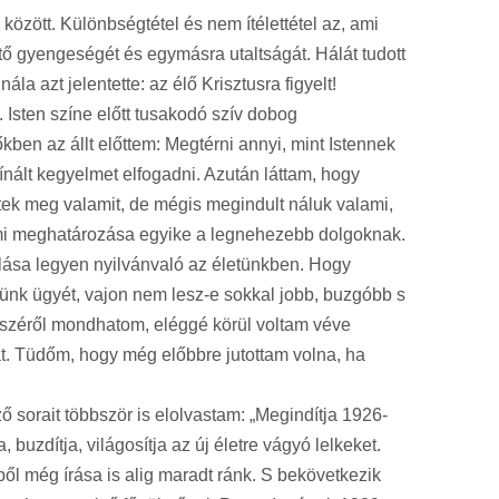
zött. Különbségtétel és nem ítélettétel az, ami
ttő gyengeségét és egymásra utaltságát. Hálát tudott
ála azt jelentette: az élő Krisztusra figyelt!
 Isten színe előtt tusakodó szív dobog
kben az állt előttem: Megtérni annyi, mint Istennek
kínált kegyelmet elfogadni. Azután láttam, hogy
ttek meg valamit, de mégis megindult náluk valami,
lmi meghatározása egyike a legnehezebb dolgoknak.
lása legyen nyilvánvaló az életünkben. Hogy
ünk ügyét, vajon nem lesz-e sokkal jobb, buzgóbb s
észéről mondhatom, eléggé körül voltam véve
t. Tüdőm, hogy még előbbre jutottam volna, ha
 sorait többször is elolvastam: „Megindítja 1926-
buzdítja, világosítja az új életre vágyó lelkeket.
ől még írása is alig maradt ránk. S bekövetkezik