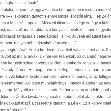
tcai fogházmissziónak.”
 utolsó idejéről: „Hogy az utolsó hónapokban micsoda munkateh
e 6–7 iskolában tanított s ennyi iskola lépcsőit járta. Heti 24 ó
írta a Missziói Lapokat. Missziói titkár volt s végezte úgy a külmi
ést, nála volt annak raktára, ő könyvelt, levelezett ennek ügyeib
 előadások tartására s betegágyáról is 4–5 ádventi előadást kel
gírása, melyet néha éjszakánként végzett.”
v megírására? Erre a kérdésre összetett választ lehet adni. Ko
a volt az indiai árvák, a kínai vak leánykák, az ovambó négerek 
elébe kerültek szinte törvényszerűen jelentkezik: felveszik má
és tudat ébred. Ha maga nem tud eleget tenni az Úr parancsána
 is. Aki felismerte életében Isten üdvözítő munkáját, az felfig
 Isten-ismeretet. Aki Isten munkáját figyeli mások életében az 
csepp. Mélyből messze kicsorduló könnycsepp arra felé, ahol a 
ten az Ő ritka kiválasztottjainak életéből hullat alá e földre. 
 tikkadt fűszálait szeretné itatgatni a Lélek. Ez a könyv illatá
es trónja elé.”