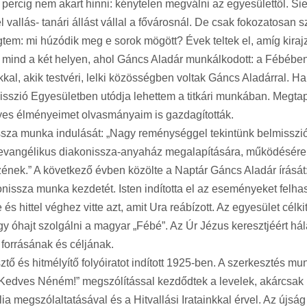
ercig nem akart hinni: kénytelen megválni az egyesülettől. Sie
l vallás- tanári állást vállal a fővárosnál. De csak fokozatos
gtem: mi húzódik meg e sorok mögött? Évek teltek el, amíg kira
 mind a két helyen, ahol Gáncs Aladár munkálkodott: a Fébébe
, akik testvéri, lelki közösségben voltak Gáncs Aladárral. Hal
isszió Egyesületben utódja lehettem a titkári munkában. Megtap
yes élményeimet olvasmányaim is gazdagították.
sza munka indulását: „Nagy reménységgel tekintünk belmisszi
ai evangélikus diakonissza-anyaház megalapítására, működésér
zének.” A következő évben közölte a Naptár Gáncs Aladár írását:
issza munka kezdetét. Isten indította el az eseményeket felhas
és hittel véghez vitte azt, amit Ura reábízott. Az egyesület célk
y óhajt szolgálni a magyar „Fébé”. Az Úr Jézus keresztjéért hálá
forrásának és céljának.
 és hitmélyítő folyóiratot indított 1925-ben. A szerkesztés m
 „Kedves Néném!” megszólítással kezdődtek a levelek, akárcsak M
a megszólaltatásával és a Hitvallási Iratainkkal érvel. Az újság