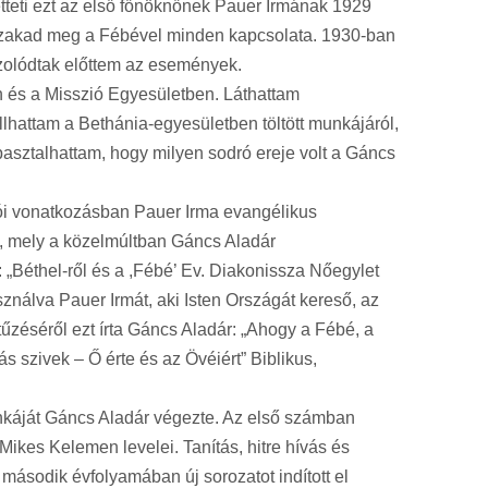
tteti ezt az első főnöknőnek Pauer Irmának 1929
an szakad meg a Fébével minden kapcsolata. 1930-ban
jzolódtak előttem az események.
n és a Misszió Egyesületben. Láthattam
lhattam a Bethánia-egyesületben töltött munkájáról,
asztalhattam, hogy milyen sodró ereje volt a Gáncs
ói vonatkozásban Pauer Irma evangélikus
e, mely a közelmúltban Gáncs Aladár
 „Béthel-ről és a ,Fébé’ Ev. Diakonissza Nőegylet
ználva Pauer Irmát, aki Isten Országát kereső, az
itűzéséről ezt írta Gáncs Aladár: „Ahogy a Fébé, a
s szivek – Ő érte és az Övéiért” Biblikus,
unkáját Gáncs Aladár végezte. Az első számban
ikes Kelemen levelei. Tanítás, hitre hívás és
 második évfolyamában új sorozatot indított el