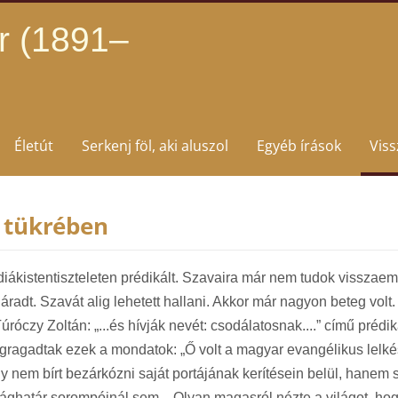
r (1891–
Életút
Serkenj föl, aki aluszol
Egyéb írások
Vis
 tükrében
ákistentiszteleten prédikált. Szavaira már nem tudok visszaem
adt. Szavát alig lehetett hallani. Akkor már nagyon beteg volt. A
y Zoltán: „...és hívják nevét: csodálatosnak....” című prédik
gragadtak ezek a mondatok: „Ő volt a magyar evangélikus lelk
ly nem bírt bezárkózni saját portájának kerítésein belül, hanem
határ sorompóinál sem... Olyan magasról nézte a világot, hogy a