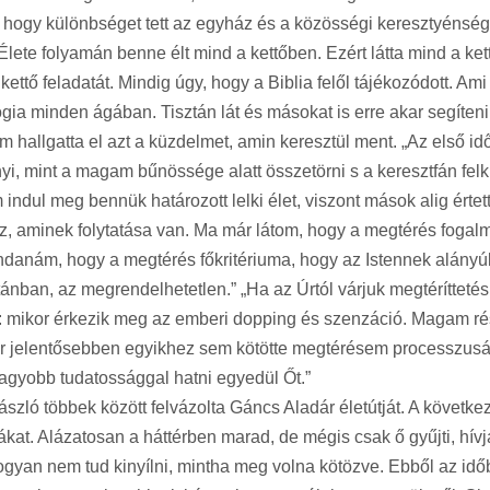
gy különbséget tett az egyház és a közösségi keresztyénség kö
 Élete folyamán benne élt mind a kettőben. Ezért látta mind a ke
ettő feladatát. Mindig úgy, hogy a Biblia felől tájékozódott. Ami n
a minden ágában. Tisztán lát és másokat is erre akar segíteni.
hallgatta el azt a küzdelmet, amin keresztül ment. „Az első idő
nyi, mint a magam bűnössége alatt összetörni s a keresztfán fel
ndul meg bennük határozott lelki élet, viszont mások alig érte
z, aminek folytatása van. Ma már látom, hogy a megtérés foga
danám, hogy a megtérés főkritériuma, hogy az Istennek alányú
ban, az megrendelhetetlen.” „Ha az Úrtól várjuk megtéríttetés
k: mikor érkezik meg az emberi dopping és szenzáció. Magam r
Úr jelentősebben egyikhez sem kötötte megtérésem processzusá
nagyobb tudatossággal hatni egyedül Őt.”
ó többek között felvázolta Gáncs Aladár életútját. A következő
at. Alázatosan a háttérben marad, de mégis csak ő gyűjti, hívja, 
ogyan nem tud kinyílni, mintha meg volna kötözve. Ebből az időb