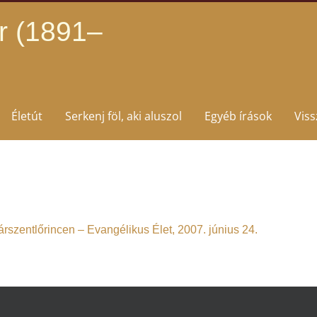
r (1891–
Életút
Serkenj föl, aki aluszol
Egyéb írások
Vis
rszentlőrincen – Evangélikus Élet, 2007. június 24.