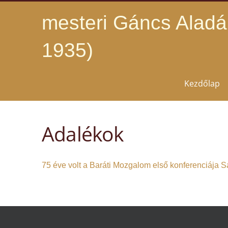
mesteri Gáncs Aladá
1935)
Kezdőlap
Adalékok
75 éve volt a Baráti Mozgalom első konferenciája Sá