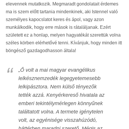
elevennek mutatkozik. Megmaradt gondolatait érdemes
ma is szem előtt tartania mindenkinek, aki Istennel való
személyes kapocslatot keres és ápol, vagy azon
munkálkodik, hogy erre mások is rátaláljanak. Ezért
született ez a honlap, melyen hagyatékát szerettük volna
széles körben elérhetővé tenni. Kívánjuk, hogy minden itt
böngésző gazdagodhasson általa!
„Ő volt a mai magyar evangélikus
lelkésznemzedék legegyetemesebb
lelkipásztora. Nem külső tényezők
tették azzá. Kenyérkereső hivatala az
emberi tekintélymérlegen könnyűnek
találtatott volna. A termete igénytelen
volt, az egyénisége visszahúzódó,
háttérben maradni szerető. Mégis az