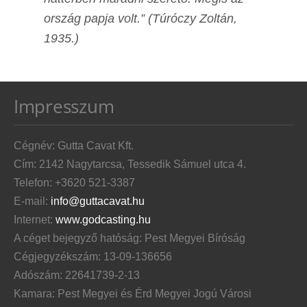
ország papja volt.” (Túróczy Zoltán,
1935.)
Impresszum
Cégnév: Gutta Cavat Kft.
Cím: 2142 Nagytarcsa, Tessedik Sámuel utca 4.
Telefon: +3620 521-3387
E-mail:
info@guttacavat.hu
Internet:
www.godcasting.hu
A céget bejegyző hatóság: Pest Megyei Bíróság
Cégjegyzékszám: 13-09-136656
Adószám: 22641739-2-13
Kamara: Pest Megyei és Érd Megyei Jogú Városi