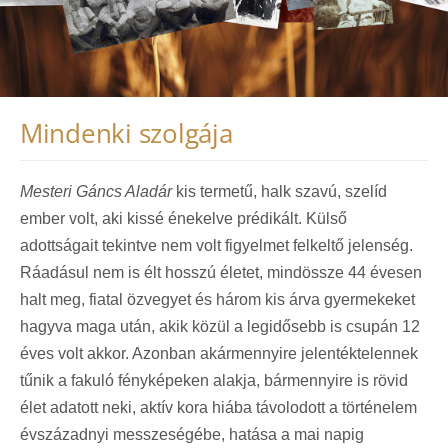
Mindenki szolgája
Mesteri Gáncs Aladár
kis termetű, halk szavú, szelíd
ember volt, aki kissé énekelve prédikált. Külső
adottságait tekintve nem volt figyelmet felkeltő jelenség.
Ráadásul nem is élt hosszú életet, mindössze 44 évesen
halt meg, fiatal özvegyet és három kis árva gyermekeket
hagyva maga után, akik közül a legidősebb is csupán 12
éves volt akkor. Azonban akármennyire jelentéktelennek
tűnik a fakuló fényképeken alakja, bármennyire is rövid
élet adatott neki, aktív kora hiába távolodott a történelem
évszázadnyi messzeségébe, hatása a mai napig