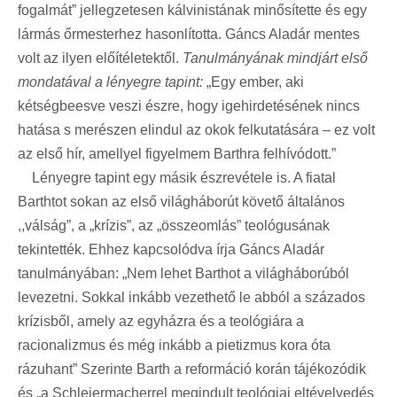
fogalmát” jellegzetesen kálvinistának minősítette és egy
lármás őrmesterhez hasonlította. Gáncs Aladár mentes
volt az ilyen előítéletektől.
Tanulmányának mindjárt első
mondatával a lényegre tapint:
„Egy ember, aki
kétségbeesve veszi észre, hogy igehirdetésének nincs
hatása s merészen elindul az okok felkutatására – ez volt
az első hír, amellyel figyelmem Barthra felhívódott.”
Lényegre tapint egy másik észrevétele is. A fiatal
Barthtot sokan az első világháborút követő általános
,,válság”, a „krízis”, az „összeomlás” teológusának
tekintették. Ehhez kapcsolódva írja Gáncs Aladár
tanulmányában: „Nem lehet Barthot a világháborúból
levezetni. Sokkal inkább vezethető le abból a százados
krízisből, amely az egyházra és a teológiára a
racionalizmus és még inkább a pietizmus kora óta
rázuhant” Szerinte Barth a reformáció korán tájékozódik
és „a Schleiermacherrel megindult teológiai eltévelyedés