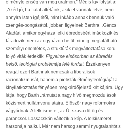
élménytelenség van még uralmon.” Mégis így folytatja:
„Azért jó, ha fiatal atlétáink, akik el vannak telve, nem
annyira Isten igéjétől, mint inkább annak bennük való
csengés-bongásától, jobban figyelnek Barthra. „Gáncs
Aladárt, amikor egyháza lelki ébredéséért imádkozik és
fáradozik, nem az egyházon belül mindig megtalálható
személyi ellentétek, a struktúrák megváltoztatása körül
folyó viták érdeklik.
Figyelme elsősorban az ébredés
belső, teológiai problémája felé fordult.
Érzékenyen
reagál ezért Barthnak nemcsak a liberálisok
racionalizmusát, hanem a pietisták élményteológiáját a
kinyilatkoztatás fényében megkérdőjelező kritikájára. Úgy
látja, hogy Barth „rámutat a nagy hívő megmozdulások
közismert hullámvonulataira. Először nagy reformokra
vágyódnak. A lelkiismeret, az Úr szava dörög és
parancsol. Lassacskán változik a kép. A lelkiismeret
harsonája halkul. Már nem harsog semmi nyugtalanítót s