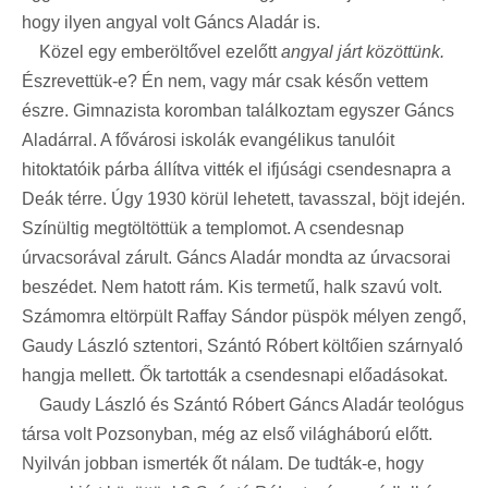
hogy ilyen angyal volt Gáncs Aladár is.
Közel egy emberöltővel ezelőtt
angyal járt közöttünk.
Észrevettük-e? Én nem, vagy már csak későn vettem
észre. Gimnazista koromban találkoztam egyszer Gáncs
Aladárral. A fővárosi iskolák evangélikus tanulóit
hitoktatóik párba állítva vitték el ifjúsági csendesnapra a
Deák térre. Úgy 1930 körül lehetett, tavasszal, böjt idején.
Színültig megtöltöttük a templomot. A csendesnap
úrvacsorával zárult. Gáncs Aladár mondta az úrvacsorai
beszédet. Nem hatott rám. Kis termetű, halk szavú volt.
Számomra eltörpült Raffay Sándor püspök mélyen zengő,
Gaudy László sztentori, Szántó Róbert költőien szárnyaló
hangja mellett. Ők tartották a csendesnapi előadásokat.
Gaudy László és Szántó Róbert Gáncs Aladár teológus
társa volt Pozsonyban, még az első világháború előtt.
Nyilván jobban ismerték őt nálam. De tudták-e, hogy