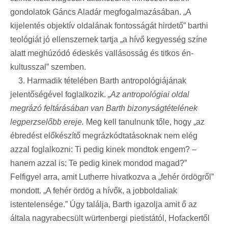
gondolatok Gáncs Aladár megfogalmazásában. „A
kijelentés objektív oldalának fontosságát hirdető” barthi
teológiát jó ellenszernek tartja „a hívő kegyesség színe
alatt meghúzódó édeskés vallásosság és titkos én-
kultusszal” szemben.
3. Harmadik tételében Barth antropológiájának
jelentőségével foglalkozik.
„Az antropológiai oldal
megrázó feltárásában van Barth bizonyságtételének
legperzselőbb ereje.
Meg kell tanulnunk tőle, hogy „az
ébredést előkészítő megrázkódtatásoknak nem elég
azzal foglalkozni: Ti pedig kinek mondtok engem? –
hanem azzal is: Te pedig kinek mondod magad?”
Felfigyel arra, amit Lutherre hivatkozva a „fehér ördögről”
mondott. „A fehér ördög a hívők, a jobboldaliak
istentelensége.” Úgy találja, Barth igazolja amit ő az
általa nagyrabecsült würtenbergi pietistától, Hofackertől