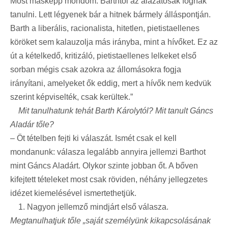
Most másképp mondom. Barthtól az alázatosak fognak
tanulni. Lett légyenek bár a hitnek bármely álláspontján.
Barth a liberális, racionalista, hitetlen, pietistaellenes
köröket sem kalauzolja más irányba, mint a hívőket. Ez az
út a kételkedő, kritizáló, pietistaellenes lelkeket első
sorban mégis csak azokra az állomásokra fogja
irányítani, amelyeket ők eddig, mert a hívők nem kedvük
szerint képviselték, csak kerültek.”
Mit tanulhatunk tehát Barth Károlytól? Mit tanult Gáncs
Aladár tőle?
– Öt tételben fejti ki válaszát. Ismét csak el kell
mondanunk: válasza legalább annyira jellemzi Barthot
mint Gáncs Aladárt. Olykor szinte jobban őt. A bőven
kifejtett tételeket most csak röviden, néhány jellegzetes
idézet kiemelésével ismertethetjük.
1. Nagyon jellemző mindjárt első válasza.
Megtanulhatjuk tőle „saját személyünk kikapcsolásának