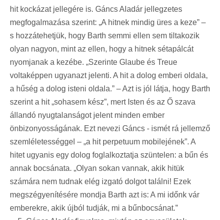
hit kockázat jellegére is. Gáncs Aladár jellegzetes
megfogalmazása szerint: „A hitnek mindig üres a keze” –
s hozzátehetjük, hogy Barth semmi ellen sem tiltakozik
olyan nagyon, mint az ellen, hogy a hitnek sétapálcát
nyomjanak a kezébe. „Szerinte Glaube és Treue
voltaképpen ugyanazt jelenti. A hit a dolog emberi oldala,
a hűség a dolog isteni oldala.” – Azt is jól látja, hogy Barth
szerint a hit „sohasem kész”, mert Isten és az Ő szava
állandó nyugtalanságot jelent minden ember
önbizonyosságának. Ezt nevezi Gáncs - ismét rá jellemző
szemléletességgel – „a hit perpetuum mobilejének”. A
hitet ugyanis egy dolog foglalkoztatja szüntelen: a bűn és
annak bocsánata. „Olyan sokan vannak, akik hitük
számára nem tudnak elég izgató dolgot találni! Ezek
megszégyenítésére mondja Barth azt is: A mi időnk vár
emberekre, akik újból tudják, mi a bűnbocsánat.”