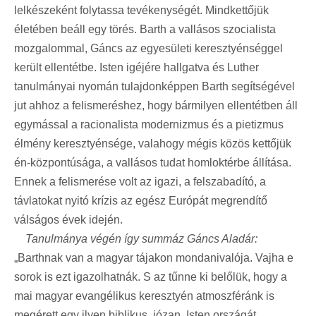
lelkészeként folytassa tevékenységét. Mindkettőjük
életében beáll egy törés. Barth a vallásos szocialista
mozgalommal, Gáncs az egyesületi keresztyénséggel
került ellentétbe. Isten igéjére hallgatva és Luther
tanulmányai nyomán tulajdonképpen Barth segítségével
jut ahhoz a felismeréshez, hogy bármilyen ellentétben áll
egymással a racionalista modernizmus és a pietizmus
élmény keresztyénsége, valahogy mégis közös kettőjük
én-központúsága, a vallásos tudat homloktérbe állítása.
Ennek a felismerése volt az igazi, a felszabadító, a
távlatokat nyitó krízis az egész Európát megrendítő
válságos évek idején.
Tanulmánya végén így summáz Gáncs Aladár:
„Barthnak van a magyar tájakon mondanivalója. Vajha e
sorok is ezt igazolhatnák. S az tűnne ki belőlük, hogy a
mai magyar evangélikus keresztyén atmoszféránk is
megérett egy ilyen biblikus, józan, Isten országát