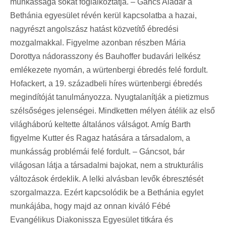
munkássága sokat foglalkoztatja. – Gáncs Aladár a
Bethánia egyesület révén kerül kapcsolatba a hazai,
nagyrészt angolszász hatást közvetítő ébredési
mozgalmakkal. Figyelme azonban részben Mária
Dorottya nádorasszony és Bauhoffer budavári lelkész
emlékezete nyomán, a würtenbergi ébredés felé fordult.
Hofackert, a 19. századbeli híres würtenbergi ébredés
megindítóját tanulmányozza. Nyugtalanítják a pietizmus
szélsőséges jelenségei. Mindketten mélyen átélik az első
világháború keltette általános válságot. Amíg Barth
figyelme Kutter és Ragaz hatására a társadalom, a
munkásság problémái felé fordult. – Gáncsot, bár
világosan látja a társadalmi bajokat, nem a strukturális
változások érdeklik. A lelki alvásban levők ébresztését
szorgalmazza. Ezért kapcsolódik be a Bethánia egylet
munkájába, hogy majd az onnan kiváló Fébé
Evangélikus Diakonissza Egyesület titkára és