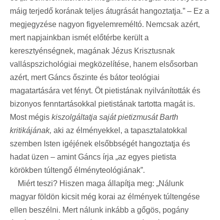
máig terjedő korának teljes átugrását hangoztatja.” – Ez a
megjegyzése nagyon figyelemreméltó. Nemcsak azért,
mert napjainkban ismét előtérbe került a
keresztyénségnek, magának Jézus Krisztusnak
valláspszichológiai megközelítése, hanem elsősorban
azért, mert Gáncs őszinte és bátor teológiai
magatartására vet fényt. Öt pietistának nyilvánították és
bizonyos fenntartásokkal pietistának tartotta magát is.
Most mégis
kiszolgáltatja saját pietizmusát Barth
kritikájának,
aki az élményekkel, a tapasztalatokkal
szemben Isten igéjének elsőbbségét hangoztatja és
hadat üzen – amint Gáncs írja „az egyes pietista
körökben túltengő élményteológiának”.
Miért teszi? Hiszen maga állapítja meg: „Nálunk
magyar földön kicsit még korai az élmények túltengése
ellen beszélni. Mert nálunk inkább a gőgös, pogány