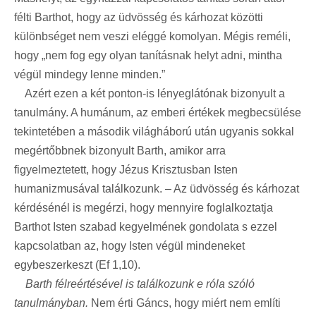
félti Barthot, hogy az üdvösség és kárhozat közötti
különbséget nem veszi eléggé komolyan. Mégis reméli,
hogy „nem fog egy olyan tanításnak helyt adni, mintha
végül mindegy lenne minden.”
Azért ezen a két ponton-is lényeglátónak bizonyult a
tanulmány. A humánum, az emberi értékek megbecsülése
tekintetében a második világháború után ugyanis sokkal
megértőbbnek bizonyult Barth, amikor arra
figyelmeztetett, hogy Jézus Krisztusban Isten
humanizmusával találkozunk. – Az üdvösség és kárhozat
kérdésénél is megérzi, hogy mennyire foglalkoztatja
Barthot Isten szabad kegyelmének gondolata s ezzel
kapcsolatban az, hogy Isten végül mindeneket
egybeszerkeszt (Ef 1,10).
Barth félreértésével is találkozunk e róla szóló
tanulmányban.
Nem érti Gáncs, hogy miért nem említi