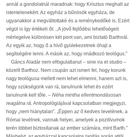
annál a gondolatnál maradnak: hogy Krisztus meghalt az
istentelenekért. Az egyház a bűnösök egyháza, de
ugyanakkor a megváltottaké és a reménykedőké is. Ezért
végül is így értékeli őt: ,,A jövő fejlődési lehetőségeit
mérlegelve különösen két pont van, ami biztató Barthnál.
Az egyik az, hogy ő a hívő gyülekezetnek óhajt a
segítségére lenni. A másik az, hogy imádkozó teológus.”
Gáncs Aladár nem elfogulatlanul – sine ira et studio –
közelít Barthoz. Nem csupán azt ismeri fel, hogy korunk
nagy teológusa mellett nem lehet elmenni, hanem azt is,
hogy szükségünk van rá, tanulnunk lehet és ezért
tanulnunk kell tőle. –
Néha mintha ellentmondásosan
reagálna rá.
Antropológiájával kapcsolatban megjegyzi,
hogy „nem hiánytalan”. „Éppen az ő kedves levelének, a
Római levélnek, vannak helyei, amelyek a pozitívumok
terén többet biztosítanak az ember számára, mint Barth.”
Máshelyt, az egyházzal kapcsolatos tanítás során attól