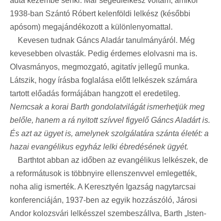
adta kezembe senki. Már segédlelkész voltam, amikor
1938-ban Szántó Róbert kelenföldi lelkész (későbbi
apósom) megajándékozott a különlenyomattal.
Kevesen tudnak Gáncs Aladár tanulmányáról. Még
kevesebben olvasták. Pedig érdemes elolvasni ma is.
Olvasmányos, megmozgató, agitatív jellegű munka.
Látszik, hogy írásba foglalása előtt lelkészek számára
tartott előadás formájában hangzott el eredetileg.
Nemcsak a korai Barth gondolatvilágát ismerhetjük meg
belőle, hanem a rá nyitott szívvel figyelő Gáncs Aladárt is.
És azt az ügyet is, amelynek szolgálatára szánta életét: a
hazai evangélikus egyház lelki ébredésének ügyét.
Barthtot abban az időben az evangélikus lelkészek, de
a reformátusok is többnyire ellenszenvvel emlegették,
noha alig ismerték. A Keresztyén Igazság nagytarcsai
konferenciáján, 1937-ben az egyik hozzászóló, Járosi
Andor kolozsvári lelkésszel szembeszállva, Barth „Isten-