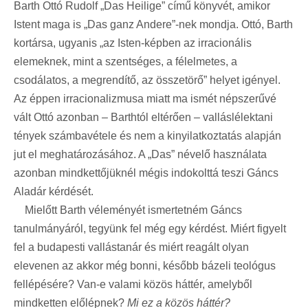
Barth Ottó Rudolf „Das Heilige” című könyvét, amikor
Istent maga is „Das ganz Andere”-nek mondja. Ottó, Barth
kortársa, ugyanis „az Isten-képben az irracionális
elemeknek, mint a szentséges, a félelmetes, a
csodálatos, a megrendítő, az összetörő” helyet igényel.
Az éppen irracionalizmusa miatt ma ismét népszerűvé
vált Ottó azonban – Barthtól eltérően – valláslélektani
tények számbavétele és nem a kinyilatkoztatás alapján
jut el meghatározásához. A „Das” névelő használata
azonban mindkettőjüknél mégis indokolttá teszi Gáncs
Aladár kérdését.
Mielőtt Barth véleményét ismertetném Gáncs
tanulmányáról, tegyünk fel még egy kérdést. Miért figyelt
fel a budapesti vallástanár és miért reagált olyan
elevenen az akkor még bonni, később bázeli teológus
fellépésére? Van-e valami közös háttér, amelyből
mindketten előlépnek?
Mi ez a közös háttér?