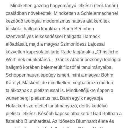
Mindketten gazdag hagyományú lelkészi (teol. tanári)
családban növekedtek. Mindketten a Schleiermacherrel
kezdődő teológiai modernizmus hatása alá kerültek
főiskolai hallgató korukban. Barth Berlinben
szenvedélyes lelkesedéssel hallgatta Harnack
előadásait, majd a magyar Szimonidesz Lajossal
közvetlen kapcsolatot tartó Rade lapjának a „Christliche
Welt”-nek munkatársa. – Gáncs Aladár pozsonyi teológiai
hallgató korában belemerült filozófiai tanulmányaiba.
Schoppenhauert éppúgy ismeri, mint a magyar Böhm
Károlyt. Másként, de mindketten meghatározó módon
találkoznak a pietizmussal is. Mindkettőjükre éppen a
würtenbergi pietizmus hat. Barth egyik nagyapja
Hofackert szeretettel tanulmányozó, derűs kedélyű
pietista lelkész. Később kapcsolatba került Bad Bollban a
fiatalabb Blumhardttal. Az idősebb Blumhardt élete és