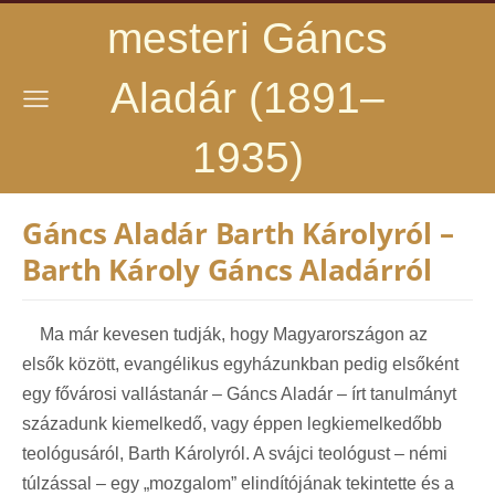
mesteri Gáncs
Aladár (1891–
1935)
Gáncs Aladár Barth Károlyról –
Barth Károly Gáncs Aladárról
Ma már kevesen tudják, hogy Magyarországon az
elsők között, evangélikus egyházunkban pedig elsőként
egy fővárosi vallástanár – Gáncs Aladár – írt tanulmányt
századunk kiemelkedő, vagy éppen legkiemelkedőbb
teológusáról, Barth Károlyról. A svájci teológust – némi
túlzással – egy „mozgalom” elindítójának tekintette és a