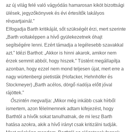
az új világ felé való vágyódás hamarosan kiköt bizottsági
ülések, jegyzőkönyvek és évi értesítők lakályos
révpartjainál.”
Elfogadja Barth kritikáját, sőt szükségét érzi, mert szerinte
„Barth voltaképpen a hívő gyülekezetnek óhajt
segítségére lenni. Ezért támadja a legélesebb szavakkal
azt.” Idézi Barthot: „Akkor is hinni akarok, amikor nem
érzek semmit abból, hogy hiszek.” Tüstént megállapítja
azonban, hogy ezzel nem mond teljesen újat, mert erre a
nagy würtenbergi pietisták (Hofacker, Hehnhöfer és
Stockmeyer) „Barth acélos, dörgő riadója előtt jóval
rájöttek.”
Őszintén megvallja:
„Mikor még inkább csak hírből
ismertem, azon félelmemnek adtam kifejezést, hogy
Barthtól a hívők sokat tanulhatnak, de mi lesz Barth
hatása azokra, akik a hívő irányt csak kritizálni tudják.