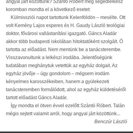
angyal járt közöttünk?
Szántó Róbert
még segédlelkész
koromban mondta el a következő esetet:
Külmissziói napot tartottunk Kelenföldön – mesélte. Ott
volt Kemény Lajos esperes és H. Gaudy László teológiai
doktor, fővárosi vallástanítási igazgató. Gáncs Aladár
akkor több budapesti iskolában hitoktatóként szolgált. Ő
tartotta az előadást. Nem mentünk be a tanácsterembe.
Visszavonultunk a lelkészi irodába. Jelentőségünk
tudatában meghánytuk vetettük az egyház dolgait. Az
egyház jövője – úgy gondolom – mégsem irodám
kényelmes karosszékeiben, hanem a gyülekezeti
tanácsteremben formálódott, ahol az egyház küldetéséről
tartott előadást Gáncs Aladár.
Így mondta el ötven évvel ezelőtt Szántó Róbert. Talán
mégis sejtett valamit arról, hogy angyal járt közöttünk...
Benczúr László