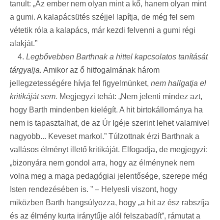
tanult: „Az ember nem olyan mint a kő, hanem olyan mint
a gumi. A kalapácsütés széjjel lapítja, de még fel sem
vétetik róla a kalapács, már kezdi felvenni a gumi régi
alakját.”
4.
Legbővebben Barthnak a hittel kapcsolatos tanítását
tárgyalja.
Amikor az ő hitfogalmának három
jellegzetességére hívja fel figyelmünket,
nem hallgatja el
kritikáját sem.
Megjegyzi tehát: „Nem jelenti mindez azt,
hogy Barth mindenben kielégít. A hit birtokállománya ha
nem is tapasztalhat, de az Úr Igéje szerint lehet valamivel
nagyobb... Keveset markol.” Túlzottnak érzi Barthnak a
vallásos élményt illető kritikáját. Elfogadja, de megjegyzi:
„bizonyára nem gondol arra, hogy az élménynek nem
volna meg a maga pedagógiai jelentősége, szerepe még
Isten rendezésében is. ” – Helyesli viszont, hogy
miközben Barth hangsúlyozza, hogy „a hit az ész rabszíja
és az élmény kurta iránytűje alól felszabadít”, rámutat a