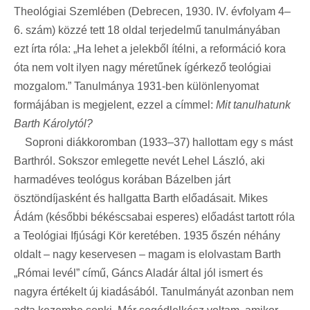
Theológiai Szemlében (Debrecen, 1930. IV. évfolyam 4–
6. szám) közzé tett 18 oldal terjedelmű tanulmányában
ezt írta róla: „Ha lehet a jelekből ítélni, a reformáció kora
óta nem volt ilyen nagy méretűnek ígérkező teológiai
mozgalom.” Tanulmánya 1931-ben különlenyomat
formájában is megjelent, ezzel a címmel:
Mit tanulhatunk
Barth Károlytól?
Soproni diákkoromban (1933–37) hallottam egy s mást
Barthról. Sokszor emlegette nevét Lehel László, aki
harmadéves teológus korában Bázelben járt
ösztöndíjasként és hallgatta Barth előadásait. Mikes
Ádám (későbbi békéscsabai esperes) előadást tartott róla
a Teológiai Ifjúsági Kör keretében. 1935 őszén néhány
oldalt – nagy keservesen – magam is elolvastam Barth
„Római levél” című, Gáncs Aladár által jól ismert és
nagyra értékelt új kiadásából. Tanulmányát azonban nem