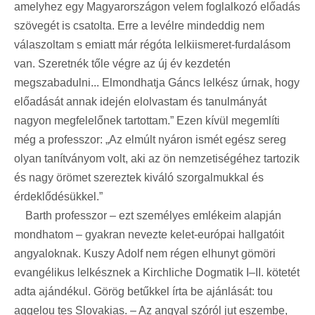
amelyhez egy Magyarországon velem foglalkozó előadás
szövegét is csatolta. Erre a levélre mindeddig nem
válaszoltam s emiatt már régóta lelkiismeret-furdalásom
van. Szeretnék tőle végre az új év kezdetén
megszabadulni... Elmondhatja Gáncs lelkész úrnak, hogy
előadását annak idején elolvastam és tanulmányát
nagyon megfelelőnek tartottam.” Ezen kívül megemlíti
még a professzor: „Az elmúlt nyáron ismét egész sereg
olyan tanítványom volt, aki az ön nemzetiségéhez tartozik
és nagy örömet szereztek kiváló szorgalmukkal és
érdeklődésükkel.”
Barth professzor – ezt személyes emlékeim alapján
mondhatom – gyakran nevezte kelet-európai hallgatóit
angyaloknak. Kuszy Adolf nem régen elhunyt gömöri
evangélikus lelkésznek a Kirchliche Dogmatik I–II. kötetét
adta ajándékul. Görög betűkkel írta be ajánlását: tou
aggelou tes Slovakias. – Az angyal szóról jut eszembe,