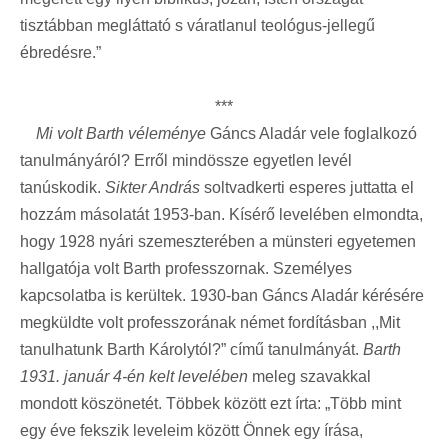
tisztábban megláttató s váratlanul teológus-jellegű
ébredésre.”
***
Mi volt Barth véleménye
Gáncs Aladár vele foglalkozó
tanulmányáról? Erről mindössze egyetlen levél
tanúskodik.
Sikter András
soltvadkerti esperes juttatta el
hozzám másolatát 1953-ban. Kísérő levelében elmondta,
hogy 1928 nyári szemeszterében a münsteri egyetemen
hallgatója volt Barth professzornak. Személyes
kapcsolatba is kerültek. 1930-ban Gáncs Aladár kérésére
megküldte volt professzorának német fordításban ,,Mit
tanulhatunk Barth Károlytól?” című tanulmányát.
Barth
1931. január 4-én kelt levelében
meleg szavakkal
mondott köszönetét. Többek között ezt írta: „Több mint
egy éve fekszik leveleim között Önnek egy írása,