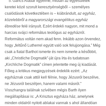
5. Gáncs Aladár figyelme, miután az egyesületek
keretei közé szorult keresztyénségből – személyes
csalódások következtében is – kiábrándult,
az egyház,
közelebbről a magyarországi evangélikus egyház
ébredése
felé irányult. Ezért érdekli nagyon, mit mond a
harcias svájci református teológus az egyházról.
Református voltán nem akad fenn. Inkább azon örvendez,
hogy „feltűnő Lutherrel együtt való sok felujjongása.” Még
csak a fiatal Barthot ismerte és nem ismerte a későbbit,
aki „Christliche Dogmatik”-ját újra írta és tudatosan
„Kirchliche Dogmatik” címen jelentette meg új kiadását.
Főleg a kritikus megjegyzések érdeklik ezért: ,,Az
egyháznak csak attól kell félnie, hogy Jézusról beszélve,
ne Jézusról beszéljen, hanem valami másról.”
Visszhangra találnak szívében mégis Barth ilyen
megállapításai is: „A Krisztus egyháza ház, amelynek
minden oldalról nyitott ablakai vannak s ahol állandóan