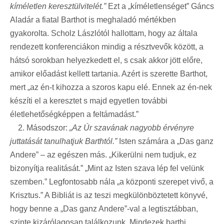
kíméletlen keresztülvitelét.”
Ezt a „kíméletlenséget” Gáncs
Aladár a fiatal Barthot is meghaladó mértékben
gyakorolta. Scholz Lászlótól hallottam, hogy az általa
rendezett konferenciákon mindig a résztvevők között, a
hátsó sorokban helyezkedett el, s csak akkor jött előre,
amikor előadást kellett tartania. Azért is szerette Barthot,
mert „az én-t kihozza a szoros kapu elé. Ennek az én-nek
készíti el a keresztet s majd egyetlen további
életlehetőségképpen a feltámadást.”
2. Másodszor:
„Az Úr szavának nagyobb érvényre
juttatását tanulhatjuk Barthtól.”
Isten számára a „Das ganz
Andere” – az egészen más. „Kikerülni nem tudjuk, ez
bizonyítja realitását.” „Mint az Isten szava lép fel velünk
szemben.” Legfontosabb nála „a központi szerepet vivő, a
Krisztus.” A Bibliát is az teszi megkülönböztetett könyvé,
hogy benne a „Das ganz Andere”-val a legtisztábban,
szinte kizárólagosan találkozunk. Mindezek barthi