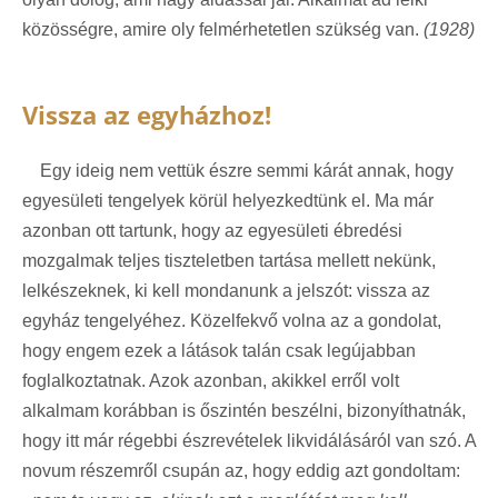
közösségre, amire oly felmérhetetlen szükség van.
(1928)
Vissza az egyházhoz!
Egy ideig nem vettük észre semmi kárát annak, hogy
egyesületi tengelyek körül helyezkedtünk el. Ma már
azonban ott tartunk, hogy az egyesületi ébredési
mozgalmak teljes tiszteletben tartása mellett nekünk,
lelkészeknek, ki kell mondanunk a jelszót: vissza az
egyház tengelyéhez. Közelfekvő volna az a gondolat,
hogy engem ezek a látások talán csak legújabban
foglalkoztatnak. Azok azonban, akikkel erről volt
alkalmam korábban is őszintén beszélni, bizonyíthatnák,
hogy itt már régebbi észrevételek likvidálásáról van szó. A
novum részemről csupán az, hogy eddig azt gondoltam: