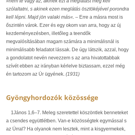
»nem te vagy az, akinek ezt a meglátást meg kell
szólaltatni, s akinek ezen meglátás ösztökéjével porondra
kell lépni. Majd jön valaki más«.
– Erre a másra most is
őszintén várok. Ezer és egy okom van arra, hogy az új
kezdeményezésben, illetőleg a teendők
megvalósításában magam számára a minimálisnál is
minimálisabb feladatot lássak. De úgy látszik, azzal, hogy
a gondolatot nevén nevezzem s az arra hivatottabbak
szívét ebben az irányban kérlelve biztassam, ezzel még
én tartozom az Úr ügyének.
(1931)
Gyöngyhordozók közössége
1János 1,6–7. Meleg szeretettel köszöntlek benneteket
a csendes együttlétben. Van-e közösségtek egymással s
az Úrral? Ha olyanok nem lesztek, mint a kisgyermekek,