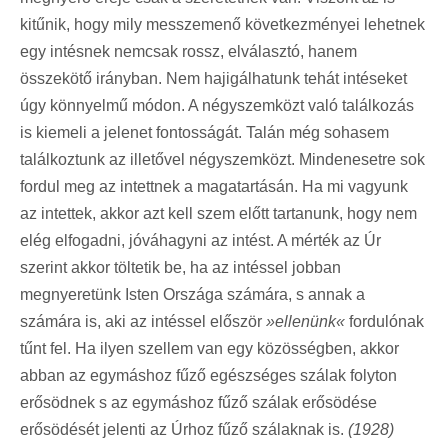
kitűnik, hogy mily messzemenő következményei lehetnek
egy intésnek nemcsak rossz, elválasztó, hanem
összekötő irányban. Nem hajigálhatunk tehát intéseket
úgy könnyelmű módon. A négyszemközt való találkozás
is kiemeli a jelenet fontosságát. Talán még sohasem
találkoztunk az illetővel négyszemközt. Mindenesetre sok
fordul meg az intettnek a magatartásán. Ha mi vagyunk
az intettek, akkor azt kell szem előtt tartanunk, hogy nem
elég elfogadni, jóváhagyni az intést. A mérték az Úr
szerint akkor töltetik be, ha az intéssel jobban
megnyeretünk Isten Országa számára, s annak a
számára is, aki az intéssel először
»ellenünk«
fordulónak
tűnt fel. Ha ilyen szellem van egy közösségben, akkor
abban az egymáshoz fűző egészséges szálak folyton
erősödnek s az egymáshoz fűző szálak erősödése
erősödését jelenti az Úrhoz fűző szálaknak is.
(1928)