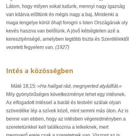
Látom, hogy milyen sokat tudunk, mennyi nagy igazság
van kitárva előttünk és mégis nagy a baj. Mindenki a
maga tengelye körül óhajt forogni s Isten Országának oly
kevés haszna van belőlünk. A jövő kétségtelen azé a
keresztyénségé, amelyben legtöbb tiszta és Szentlélektől
vezetett fegyelem van.
(1927)
Intés a közösségben
Máté 18,15:
»Ha hallgat rád, megnyerted atyádfiát.«
Mily gyönyörűséges következménye lehet egy intésnek.
Az elfogadott intéssel a baráti és testvéri szálak olyan
szövedéke lép a szívek közé, mint semmi más úton. Az is
benne van ebben, hogy az intésben végeredményben a
szeretetünkkel kell találkoznia a lelkeknek, mert
megnyerő ereje csak a szeretetnek van. Viszont az is