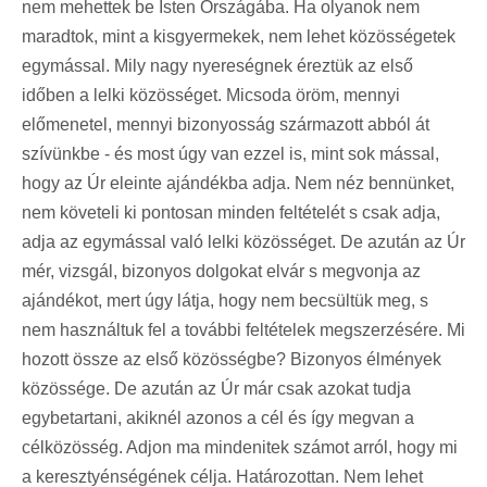
nem mehettek be Isten Országába. Ha olyanok nem
maradtok, mint a kisgyermekek, nem lehet közösségetek
egymással. Mily nagy nyereségnek éreztük az első
időben a lelki közösséget. Micsoda öröm, mennyi
előmenetel, mennyi bizonyosság származott abból át
szívünkbe - és most úgy van ezzel is, mint sok mással,
hogy az Úr eleinte ajándékba adja. Nem néz bennünket,
nem követeli ki pontosan minden feltételét s csak adja,
adja az egymással való lelki közösséget. De azután az Úr
mér, vizsgál, bizonyos dolgokat elvár s megvonja az
ajándékot, mert úgy látja, hogy nem becsültük meg, s
nem használtuk fel a további feltételek megszerzésére. Mi
hozott össze az első közösségbe? Bizonyos élmények
közössége. De azután az Úr már csak azokat tudja
egybetartani, akiknél azonos a cél és így megvan a
célközösség. Adjon ma mindenitek számot arról, hogy mi
a keresztyénségének célja. Határozottan. Nem lehet