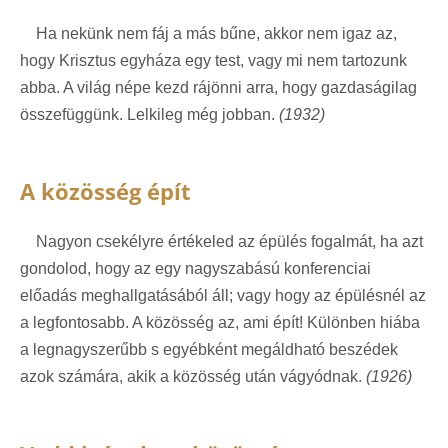
Ha nekünk nem fáj a más bűne, akkor nem igaz az,
hogy Krisztus egyháza egy test, vagy mi nem tartozunk
abba. A világ népe kezd rájönni arra, hogy gazdaságilag
összefüggünk. Lelkileg még jobban.
(1932)
A közösség épít
Nagyon csekélyre értékeled az épülés fogalmát, ha azt
gondolod, hogy az egy nagyszabású konferenciai
előadás meghallgatásából áll; vagy hogy az épülésnél az
a legfontosabb. A közösség az, ami épít! Különben hiába
a legnagyszerűbb s egyébként megáldható beszédek
azok számára, akik a közösség után vágyódnak.
(1926)