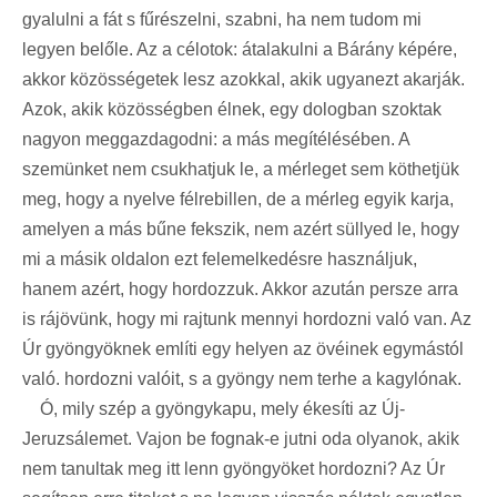
gyalulni a fát s fűrészelni, szabni, ha nem tudom mi
legyen belőle. Az a célotok: átalakulni a Bárány képére,
akkor közösségetek lesz azokkal, akik ugyanezt akarják.
Azok, akik közösségben élnek, egy dologban szoktak
nagyon meggazdagodni: a más megítélésében. A
szemünket nem csukhatjuk le, a mérleget sem köthetjük
meg, hogy a nyelve félrebillen, de a mérleg egyik karja,
amelyen a más bűne fekszik, nem azért süllyed le, hogy
mi a másik oldalon ezt felemelkedésre használjuk,
hanem azért, hogy hordozzuk. Akkor azután persze arra
is rájövünk, hogy mi rajtunk mennyi hordozni való van. Az
Úr gyöngyöknek említi egy helyen az övéinek egymástól
való. hordozni valóit, s a gyöngy nem terhe a kagylónak.
Ó, mily szép a gyöngykapu, mely ékesíti az Új-
Jeruzsálemet. Vajon be fognak-e jutni oda olyanok, akik
nem tanultak meg itt lenn gyöngyöket hordozni? Az Úr