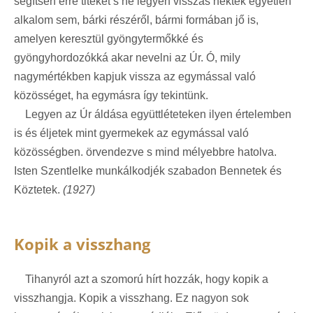
segítsen erre titeket s ne legyen visszás néktek egyetlen
alkalom sem, bárki részéről, bármi formában jő is,
amelyen keresztül gyöngytermőkké és
gyöngyhordozókká akar nevelni az Úr. Ó, mily
nagymértékben kapjuk vissza az egymással való
közösséget, ha egymásra így tekintünk.
Legyen az Úr áldása együttléteteken ilyen értelemben
is és éljetek mint gyermekek az egymással való
közösségben. örvendezve s mind mélyebbre hatolva.
Isten Szentlelke munkálkodjék szabadon Bennetek és
Köztetek.
(1927)
Kopik a visszhang
Tihanyról azt a szomorú hírt hozzák, hogy kopik a
visszhangja. Kopik a visszhang. Ez nagyon sok