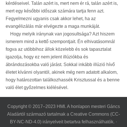
kérdéseivel. Talán azért is, mert nem ér rá, talán azért is,
mert egy későbbi időszak számára tartja fenn azt.
Fegyelmezni ugyanis csak akkor lehet, ha az
evangélizálás már elvégezte a maga munkáját.
Hogy melyik iránynak van jogosultsága? Azt hiszem
ismerem mind a kettő szempontjait. Én elhivatásomnál
fogva az utóbbihoz állok közelebb és sok tapasztalat
igazolja, hogy ez nem jelent illúziókba és
ábrándozásokba való járást. Sokkal inkább illúzió hívő
életet kívánni olyantól, akinek még nem adatott alkalom,
hogy határozottan találkozhassék Krisztussal és a benne
való élet győzelmes kiélésével.
Copyright © 2017–2023 HMI. A honlapon mesteri Gáncs
Aladártól származó tartalmak a Creative Commons (CC-
BY-NC-ND-4.0) irányelveit betartva felhasználhatók. ·