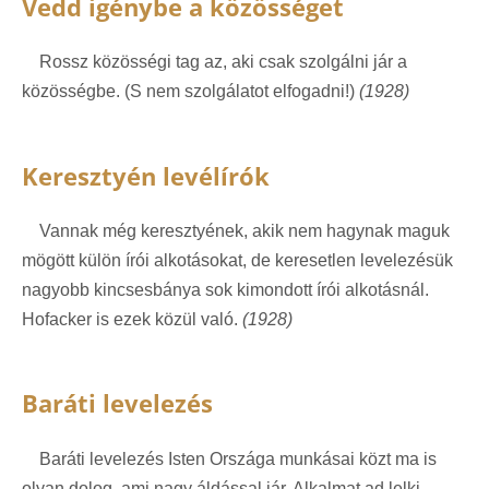
Vedd igénybe a közösséget
Rossz közösségi tag az, aki csak szolgálni jár a
közösségbe. (S nem szolgálatot elfogadni!)
(1928)
Keresztyén levélírók
Vannak még keresztyének, akik nem hagynak maguk
mögött külön írói alkotásokat, de keresetlen levelezésük
nagyobb kincsesbánya sok kimondott írói alkotásnál.
Hofacker is ezek közül való.
(1928)
Baráti levelezés
Baráti levelezés Isten Országa munkásai közt ma is
olyan dolog, ami nagy áldással jár. Alkalmat ad lelki