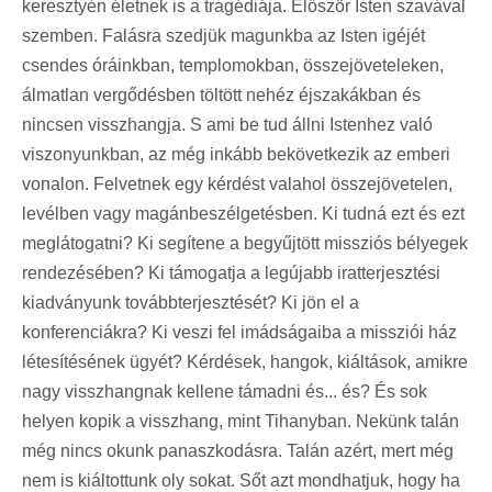
keresztyén életnek is a tragédiája. Először Isten szavával
szemben. Falásra szedjük magunkba az Isten igéjét
csendes óráinkban, templomokban, összejöveteleken,
álmatlan vergődésben töltött nehéz éjszakákban és
nincsen visszhangja. S ami be tud állni Istenhez való
viszonyunkban, az még inkább bekövetkezik az emberi
vonalon. Felvetnek egy kérdést valahol összejövetelen,
levélben vagy magánbeszélgetésben. Ki tudná ezt és ezt
meglátogatni? Ki segítene a begyűjtött missziós bélyegek
rendezésében? Ki támogatja a legújabb iratterjesztési
kiadványunk továbbterjesztését? Ki jön el a
konferenciákra? Ki veszi fel imádságaiba a missziói ház
létesítésének ügyét? Kérdések, hangok, kiáltások, amikre
nagy visszhangnak kellene támadni és... és? És sok
helyen kopik a visszhang, mint Tihanyban. Nekünk talán
még nincs okunk panaszkodásra. Talán azért, mert még
nem is kiáltottunk oly sokat. Sőt azt mondhatjuk, hogy ha