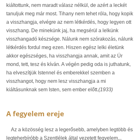
kiáltottunk, nem maradt válasz nélkül, de azért a leckét
tanuljuk meg már most. Tihany nem tehet róla, hogy kopik
a visszhangja, elvégre az nem létkérdés, hogy legyen ott
visszhang. De minekünk jaj, ha megsérül a lelkünk
visszhangadó készsége. Nálunk nem szórakozás, nálunk
létkérdés fordul meg ezen. Hiszen egész lelki életünk
akkor egészséges, ha visszhangja annak, amit az Úr
mond, tett, tesz és kíván. A végén pedig oda is juthatunk,
ha elveszítjük Istennel és emberekkel szemben a
visszhangot, hogy nem lesz visszhangja a mi
kiáltásunknak sem Isten, sem ember előtt.
(1933)
A fegyelem ereje
Az a közösség lesz a legerősebb, amelyben legtöbb és
legteherbíróbb a Szentlélek által vezetett fegyelem...